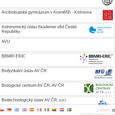
Arcibiskupské gymnázium v Kroměříži - Knihovna
Astronomický ústav Akademie věd České
Republiky
AVU
BBMRI ERIC
Biofyzikální ústav AV ČR
Biologické centrum AV ČR, AV ČR
Biotechnologický ústav AV ČR, v.v.i.
CESNET
Botanický ústav AV ČR
Zpracování osobních úda