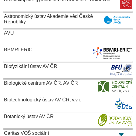
Astronomický ústav Akademie věd České
Republiky
AVU
BBMRI ERIC
Biofyzikální ústav AV ČR
Biologické centrum AV ČR, AV ČR
Biotechnologický ústav AV ČR, v.v.i.
Botanický ústav AV ČR
Caritas VOŠ sociální