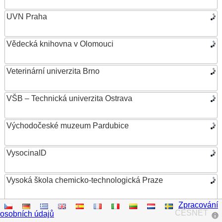
UVN Praha
Vědecká knihovna v Olomouci
Veterinární univerzita Brno
VŠB – Technická univerzita Ostrava
Východočeské muzeum Pardubice
VysocinaID
Vysoká škola chemicko-technologická Praze
Zpracování
Vysoká škola ekonomická v Praze
CESNET
osobních údajů