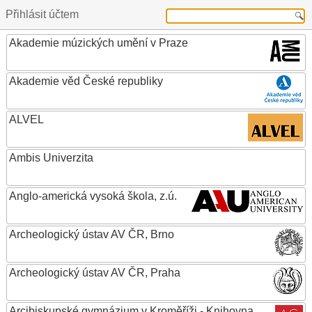
Přihlásit účtem
Akademie múzických umění v Praze
Akademie věd České republiky
ALVEL
Ambis Univerzita
Anglo-americká vysoká škola, z.ú.
Archeologický ústav AV ČR, Brno
Archeologický ústav AV ČR, Praha
Arcibiskupské gymnázium v Kroměříži - Knihovna