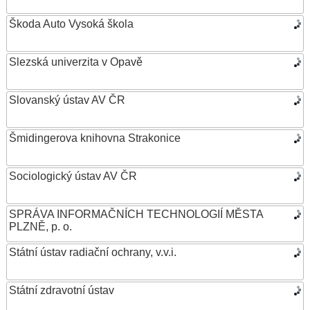
Škoda Auto Vysoká škola
Slezská univerzita v Opavě
Slovanský ústav AV ČR
Šmidingerova knihovna Strakonice
Sociologický ústav AV ČR
SPRÁVA INFORMAČNÍCH TECHNOLOGIÍ MĚSTA
PLZNĚ, p. o.
Státní ústav radiační ochrany, v.v.i.
Státní zdravotní ústav