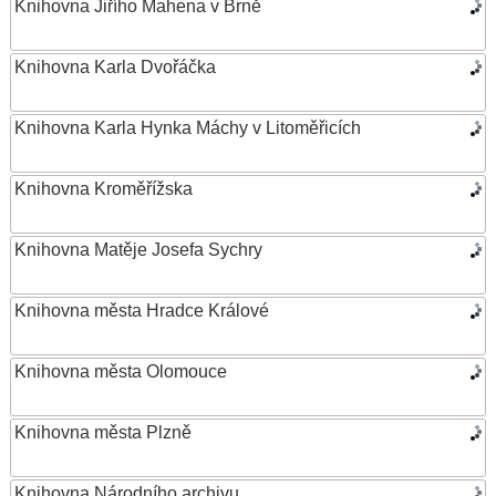
Knihovna Jiřího Mahena v Brně
Knihovna Karla Dvořáčka
Knihovna Karla Hynka Máchy v Litoměřicích
Knihovna Kroměřížska
Knihovna Matěje Josefa Sychry
Knihovna města Hradce Králové
Knihovna města Olomouce
Knihovna města Plzně
Knihovna Národního archivu