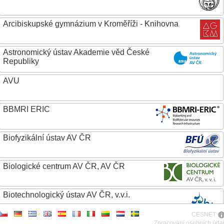
Arcibiskupské gymnázium v Kroměříži - Knihovna
Astronomický ústav Akademie věd České
Republiky
AVU
BBMRI ERIC
Biofyzikální ústav AV ČR
Biologické centrum AV ČR, AV ČR
Biotechnologický ústav AV ČR, v.v.i.
CESNET
Botanický ústav AV ČR
Zpracování osobních úda