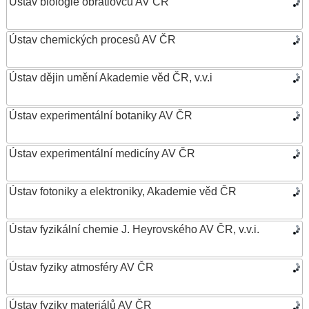
Ústav biologie obratlovců AV ČR
Ústav chemických procesů AV ČR
Ústav dějin umění Akademie věd ČR, v.v.i
Ústav experimentální botaniky AV ČR
Ústav experimentální medicíny AV ČR
Ústav fotoniky a elektroniky, Akademie věd ČR
Ústav fyzikální chemie J. Heyrovského AV ČR, v.v.i.
Ústav fyziky atmosféry AV ČR
Ústav fyziky materiálů AV ČR