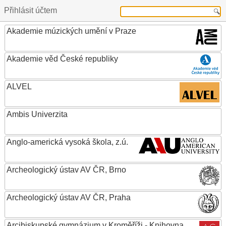
Přihlásit účtem
Akademie múzických umění v Praze
Akademie věd České republiky
ALVEL
Ambis Univerzita
Anglo-americká vysoká škola, z.ú.
Archeologický ústav AV ČR, Brno
Archeologický ústav AV ČR, Praha
Arcibiskupské gymnázium v Kroměříži - Knihovna