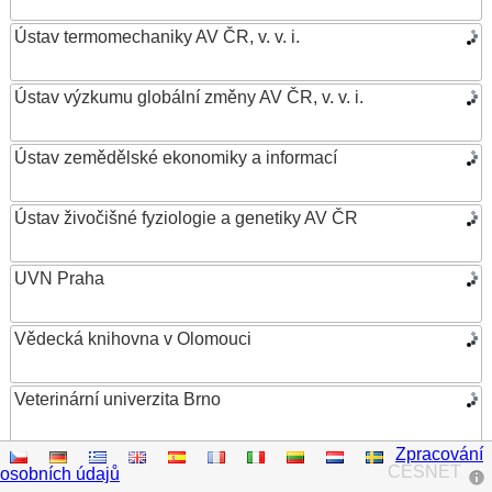
Ústav termomechaniky AV ČR, v. v. i.
Ústav výzkumu globální změny AV ČR, v. v. i.
Ústav zemědělské ekonomiky a informací
Ústav živočišné fyziologie a genetiky AV ČR
UVN Praha
Vědecká knihovna v Olomouci
Veterinární univerzita Brno
Zpracování
VŠB – Technická univerzita Ostrava
CESNET
osobních údajů