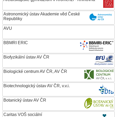
Astronomický ústav Akademie věd České
Republiky
AVU
BBMRI ERIC
Biofyzikální ústav AV ČR
Biologické centrum AV ČR, AV ČR
Biotechnologický ústav AV ČR, v.v.i.
Botanický ústav AV ČR
Caritas VOŠ sociální