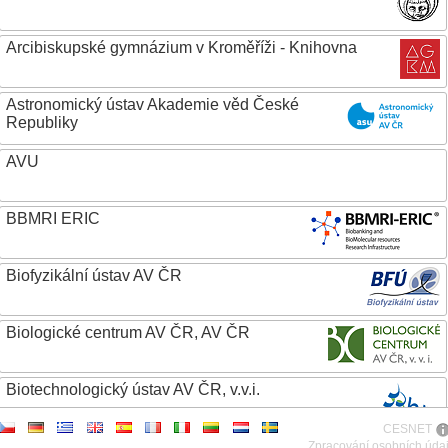
Arcibiskupské gymnázium v Kroměříži - Knihovna
Astronomický ústav Akademie věd České
Republiky
AVU
BBMRI ERIC
Biofyzikální ústav AV ČR
Biologické centrum AV ČR, AV ČR
Biotechnologický ústav AV ČR, v.v.i.
CESNET
Botanický ústav AV ČR
Zpracování osobních úda