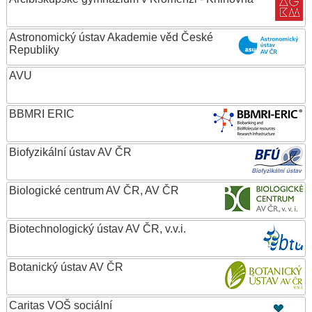
Astronomický ústav Akademie věd České
Republiky
AVU
BBMRI ERIC
Biofyzikální ústav AV ČR
Biologické centrum AV ČR, AV ČR
Biotechnologický ústav AV ČR, v.v.i.
Botanický ústav AV ČR
Caritas VOŠ sociální