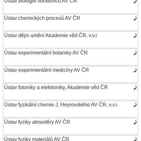
Ústav biologie obratlovců AV ČR
Ústav chemických procesů AV ČR
Ústav dějin umění Akademie věd ČR, v.v.i
Ústav experimentální botaniky AV ČR
Ústav experimentální medicíny AV ČR
Ústav fotoniky a elektroniky, Akademie věd ČR
Ústav fyzikální chemie J. Heyrovského AV ČR, v.v.i.
Ústav fyziky atmosféry AV ČR
Ústav fyziky materiálů AV ČR