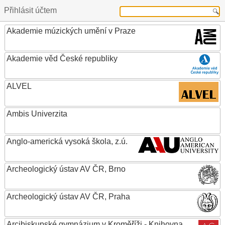
Přihlásit účtem
Akademie múzických umění v Praze
Akademie věd České republiky
ALVEL
Ambis Univerzita
Anglo-americká vysoká škola, z.ú.
Archeologický ústav AV ČR, Brno
Archeologický ústav AV ČR, Praha
Arcibiskupské gymnázium v Kroměříži - Knihovna