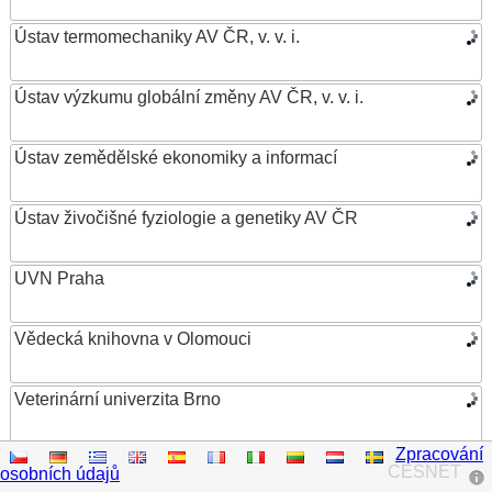
Ústav termomechaniky AV ČR, v. v. i.
Ústav výzkumu globální změny AV ČR, v. v. i.
Ústav zemědělské ekonomiky a informací
Ústav živočišné fyziologie a genetiky AV ČR
UVN Praha
Vědecká knihovna v Olomouci
Veterinární univerzita Brno
Zpracování
VŠB – Technická univerzita Ostrava
CESNET
osobních údajů