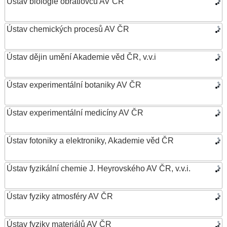
Ústav biologie obratlovců AV ČR
Ústav chemických procesů AV ČR
Ústav dějin umění Akademie věd ČR, v.v.i
Ústav experimentální botaniky AV ČR
Ústav experimentální medicíny AV ČR
Ústav fotoniky a elektroniky, Akademie věd ČR
Ústav fyzikální chemie J. Heyrovského AV ČR, v.v.i.
Ústav fyziky atmosféry AV ČR
Ústav fyziky materiálů AV ČR