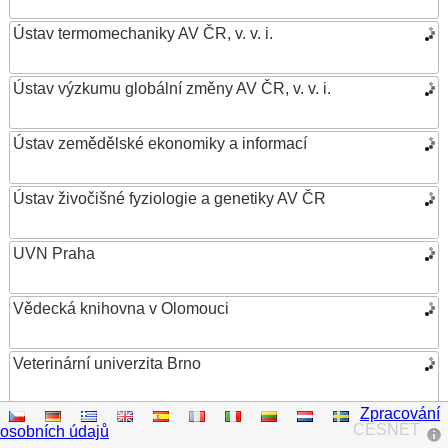
Ústav termomechaniky AV ČR, v. v. i.
Ústav výzkumu globální změny AV ČR, v. v. i.
Ústav zemědělské ekonomiky a informací
Ústav živočišné fyziologie a genetiky AV ČR
UVN Praha
Vědecká knihovna v Olomouci
Veterinární univerzita Brno
Zpracování
VŠB – Technická univerzita Ostrava
CESNET
osobních údajů