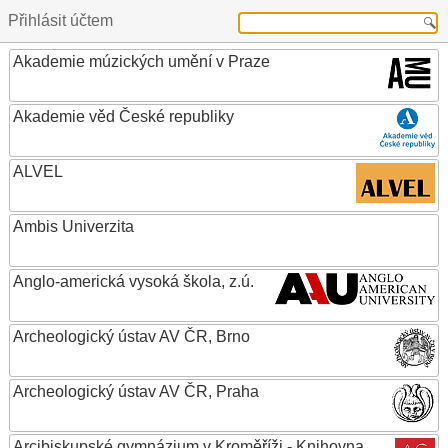
Přihlásit účtem
Akademie múzických umění v Praze
Akademie věd České republiky
ALVEL
Ambis Univerzita
Anglo-americká vysoká škola, z.ú.
Archeologický ústav AV ČR, Brno
Archeologický ústav AV ČR, Praha
Arcibiskupské gymnázium v Kroměříži - Knihovna