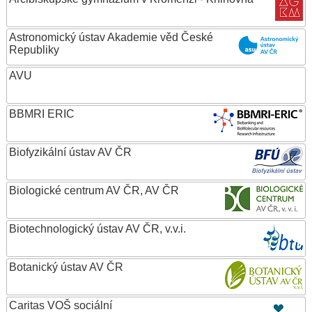
Astronomický ústav Akademie věd České
Republiky
AVU
BBMRI ERIC
Biofyzikální ústav AV ČR
Biologické centrum AV ČR, AV ČR
Biotechnologický ústav AV ČR, v.v.i.
Botanický ústav AV ČR
Caritas VOŠ sociální