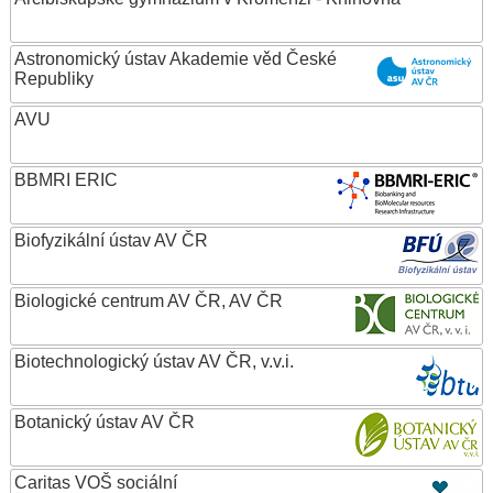
Astronomický ústav Akademie věd České
Republiky
AVU
BBMRI ERIC
Biofyzikální ústav AV ČR
Biologické centrum AV ČR, AV ČR
Biotechnologický ústav AV ČR, v.v.i.
Botanický ústav AV ČR
Caritas VOŠ sociální