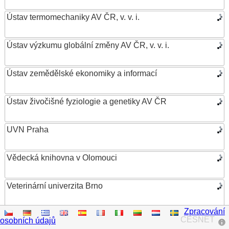
Ústav termomechaniky AV ČR, v. v. i.
Ústav výzkumu globální změny AV ČR, v. v. i.
Ústav zemědělské ekonomiky a informací
Ústav živočišné fyziologie a genetiky AV ČR
UVN Praha
Vědecká knihovna v Olomouci
Veterinární univerzita Brno
Zpracování
VŠB – Technická univerzita Ostrava
CESNET
osobních údajů