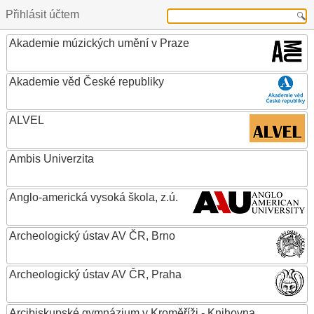
Přihlásit účtem
Akademie múzických umění v Praze
Akademie věd České republiky
ALVEL
Ambis Univerzita
Anglo-americká vysoká škola, z.ú.
Archeologický ústav AV ČR, Brno
Archeologický ústav AV ČR, Praha
Arcibiskupské gymnázium v Kroměříži - Knihovna