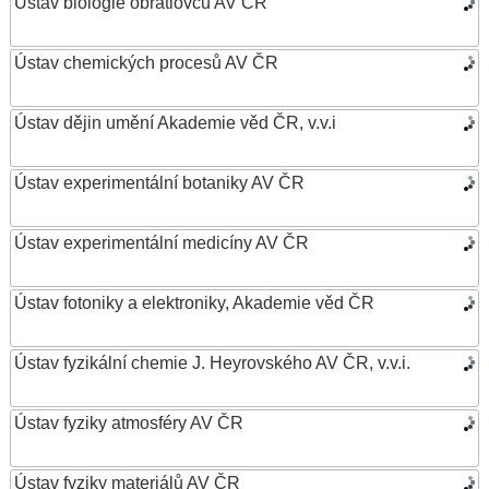
Ústav biologie obratlovců AV ČR
Ústav chemických procesů AV ČR
Ústav dějin umění Akademie věd ČR, v.v.i
Ústav experimentální botaniky AV ČR
Ústav experimentální medicíny AV ČR
Ústav fotoniky a elektroniky, Akademie věd ČR
Ústav fyzikální chemie J. Heyrovského AV ČR, v.v.i.
Ústav fyziky atmosféry AV ČR
Ústav fyziky materiálů AV ČR