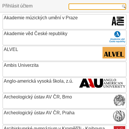
Přihlásit účtem
Akademie múzických umění v Praze
Akademie věd České republiky
ALVEL
Ambis Univerzita
Anglo-americká vysoká škola, z.ú.
Archeologický ústav AV ČR, Brno
Archeologický ústav AV ČR, Praha
Arcibiskupské gymnázium v Kroměříži - Knihovna