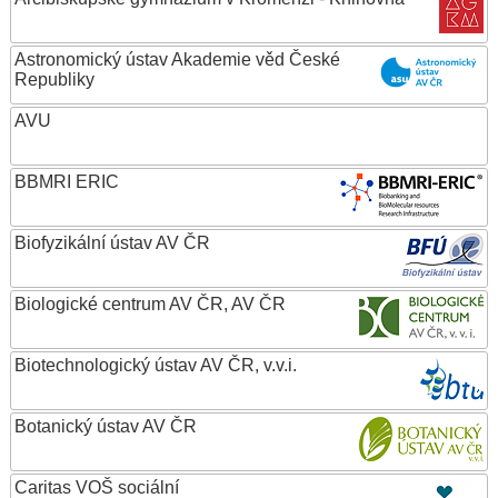
Astronomický ústav Akademie věd České
Republiky
AVU
BBMRI ERIC
Biofyzikální ústav AV ČR
Biologické centrum AV ČR, AV ČR
Biotechnologický ústav AV ČR, v.v.i.
Botanický ústav AV ČR
Caritas VOŠ sociální