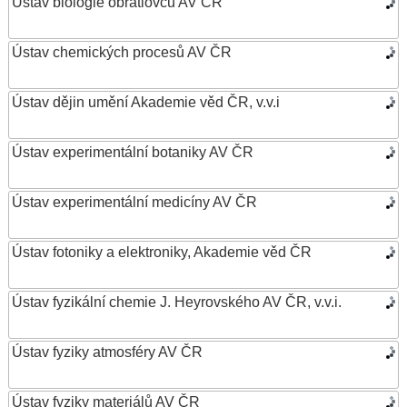
Ústav biologie obratlovců AV ČR
Ústav chemických procesů AV ČR
Ústav dějin umění Akademie věd ČR, v.v.i
Ústav experimentální botaniky AV ČR
Ústav experimentální medicíny AV ČR
Ústav fotoniky a elektroniky, Akademie věd ČR
Ústav fyzikální chemie J. Heyrovského AV ČR, v.v.i.
Ústav fyziky atmosféry AV ČR
Ústav fyziky materiálů AV ČR