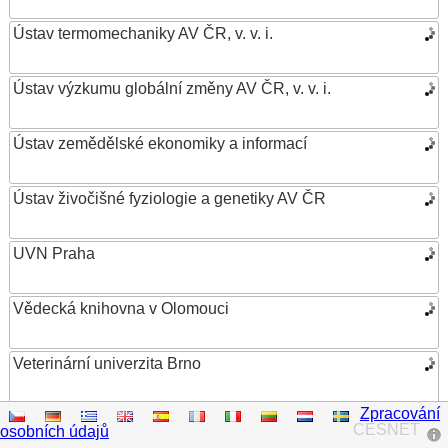
Ústav termomechaniky AV ČR, v. v. i.
Ústav výzkumu globální změny AV ČR, v. v. i.
Ústav zemědělské ekonomiky a informací
Ústav živočišné fyziologie a genetiky AV ČR
UVN Praha
Vědecká knihovna v Olomouci
Veterinární univerzita Brno
Zpracování
VŠB – Technická univerzita Ostrava
CESNET
osobních údajů