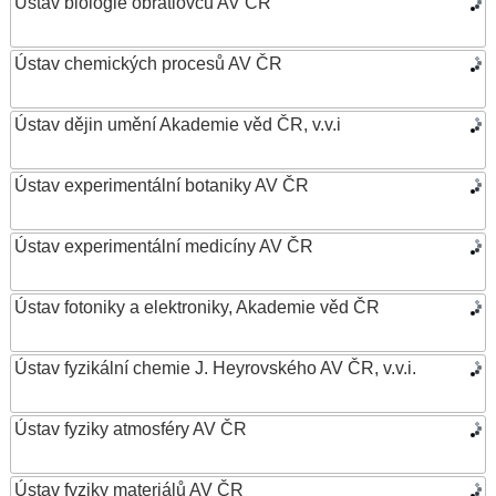
Ústav biologie obratlovců AV ČR
Ústav chemických procesů AV ČR
Ústav dějin umění Akademie věd ČR, v.v.i
Ústav experimentální botaniky AV ČR
Ústav experimentální medicíny AV ČR
Ústav fotoniky a elektroniky, Akademie věd ČR
Ústav fyzikální chemie J. Heyrovského AV ČR, v.v.i.
Ústav fyziky atmosféry AV ČR
Ústav fyziky materiálů AV ČR