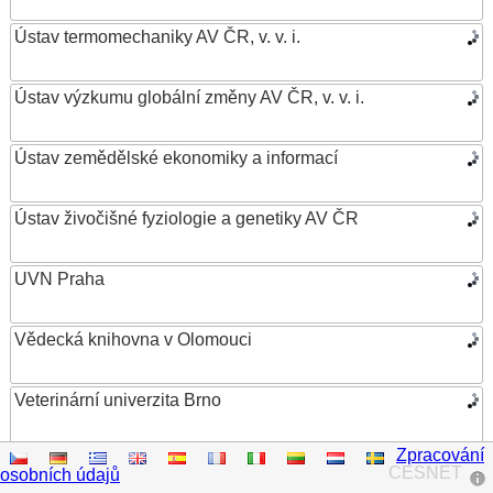
Ústav termomechaniky AV ČR, v. v. i.
Ústav výzkumu globální změny AV ČR, v. v. i.
Ústav zemědělské ekonomiky a informací
Ústav živočišné fyziologie a genetiky AV ČR
UVN Praha
Vědecká knihovna v Olomouci
Veterinární univerzita Brno
Zpracování
VŠB – Technická univerzita Ostrava
CESNET
osobních údajů