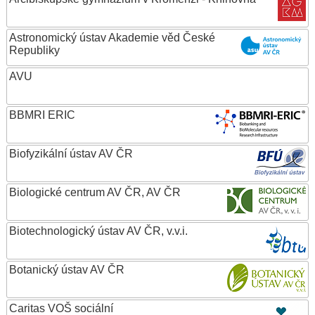
Astronomický ústav Akademie věd České
Republiky
AVU
BBMRI ERIC
Biofyzikální ústav AV ČR
Biologické centrum AV ČR, AV ČR
Biotechnologický ústav AV ČR, v.v.i.
Botanický ústav AV ČR
Caritas VOŠ sociální