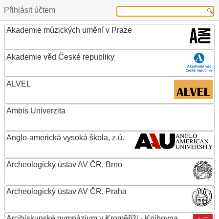
Přihlásit účtem
Akademie múzických umění v Praze
Akademie věd České republiky
ALVEL
Ambis Univerzita
Anglo-americká vysoká škola, z.ú.
Archeologický ústav AV ČR, Brno
Archeologický ústav AV ČR, Praha
Arcibiskupské gymnázium v Kroměříži - Knihovna