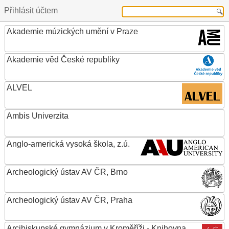
Přihlásit účtem
Akademie múzických umění v Praze
Akademie věd České republiky
ALVEL
Ambis Univerzita
Anglo-americká vysoká škola, z.ú.
Archeologický ústav AV ČR, Brno
Archeologický ústav AV ČR, Praha
Arcibiskupské gymnázium v Kroměříži - Knihovna