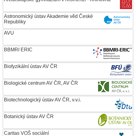
Astronomický ústav Akademie věd České
Republiky
AVU
BBMRI ERIC
Biofyzikální ústav AV ČR
Biologické centrum AV ČR, AV ČR
Biotechnologický ústav AV ČR, v.v.i.
Botanický ústav AV ČR
Caritas VOŠ sociální