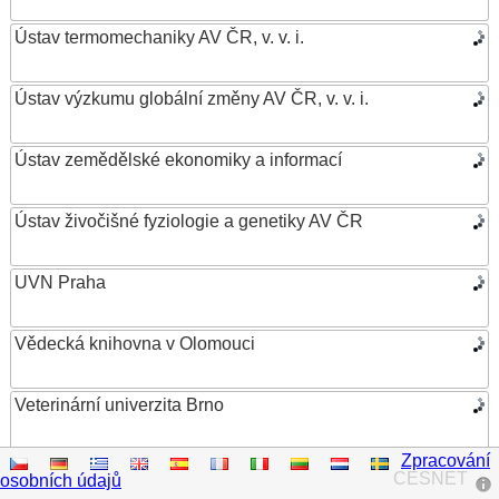
Ústav termomechaniky AV ČR, v. v. i.
Ústav výzkumu globální změny AV ČR, v. v. i.
Ústav zemědělské ekonomiky a informací
Ústav živočišné fyziologie a genetiky AV ČR
UVN Praha
Vědecká knihovna v Olomouci
Veterinární univerzita Brno
Zpracování
VŠB – Technická univerzita Ostrava
CESNET
osobních údajů