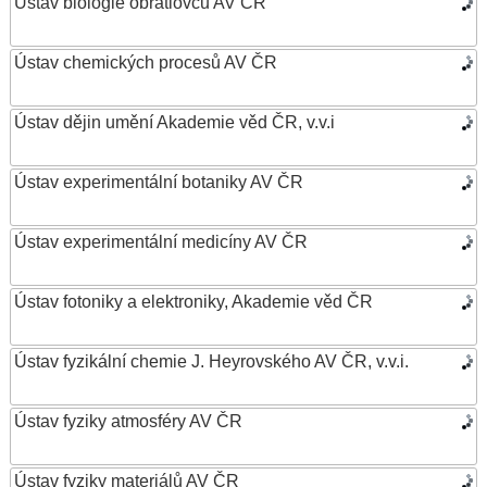
Ústav biologie obratlovců AV ČR
Ústav chemických procesů AV ČR
Ústav dějin umění Akademie věd ČR, v.v.i
Ústav experimentální botaniky AV ČR
Ústav experimentální medicíny AV ČR
Ústav fotoniky a elektroniky, Akademie věd ČR
Ústav fyzikální chemie J. Heyrovského AV ČR, v.v.i.
Ústav fyziky atmosféry AV ČR
Ústav fyziky materiálů AV ČR