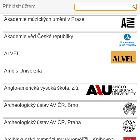
Přihlásit účtem
Akademie múzických umění v Praze
Akademie věd České republiky
ALVEL
Ambis Univerzita
Anglo-americká vysoká škola, z.ú.
Archeologický ústav AV ČR, Brno
Archeologický ústav AV ČR, Praha
Arcibiskupské gymnázium v Kroměříži - Knihovna