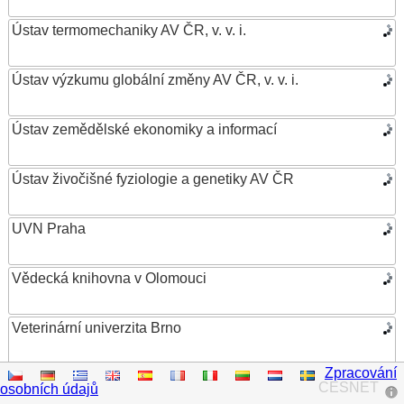
Ústav termomechaniky AV ČR, v. v. i.
Ústav výzkumu globální změny AV ČR, v. v. i.
Ústav zemědělské ekonomiky a informací
Ústav živočišné fyziologie a genetiky AV ČR
UVN Praha
Vědecká knihovna v Olomouci
Veterinární univerzita Brno
Zpracování
VŠB – Technická univerzita Ostrava
CESNET
osobních údajů