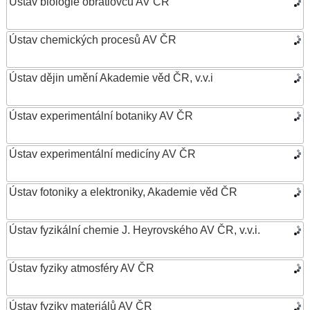
Ústav biologie obratlovců AV ČR
Ústav chemických procesů AV ČR
Ústav dějin umění Akademie věd ČR, v.v.i
Ústav experimentální botaniky AV ČR
Ústav experimentální medicíny AV ČR
Ústav fotoniky a elektroniky, Akademie věd ČR
Ústav fyzikální chemie J. Heyrovského AV ČR, v.v.i.
Ústav fyziky atmosféry AV ČR
Ústav fyziky materiálů AV ČR