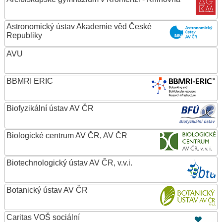
Astronomický ústav Akademie věd České
Republiky
AVU
BBMRI ERIC
Biofyzikální ústav AV ČR
Biologické centrum AV ČR, AV ČR
Biotechnologický ústav AV ČR, v.v.i.
Botanický ústav AV ČR
Caritas VOŠ sociální