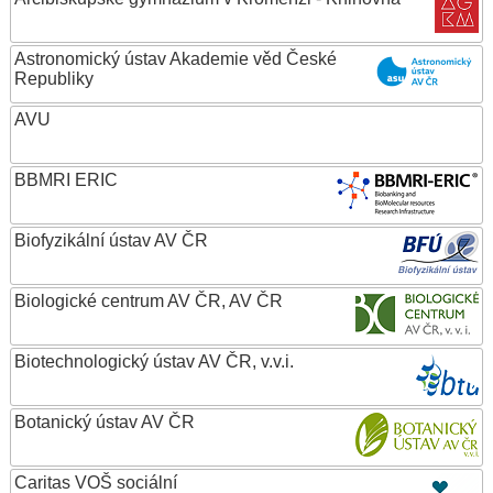
Astronomický ústav Akademie věd České
Republiky
AVU
BBMRI ERIC
Biofyzikální ústav AV ČR
Biologické centrum AV ČR, AV ČR
Biotechnologický ústav AV ČR, v.v.i.
Botanický ústav AV ČR
Caritas VOŠ sociální