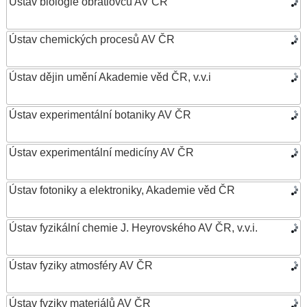
Ústav biologie obratlovců AV ČR
Ústav chemických procesů AV ČR
Ústav dějin umění Akademie věd ČR, v.v.i
Ústav experimentální botaniky AV ČR
Ústav experimentální medicíny AV ČR
Ústav fotoniky a elektroniky, Akademie věd ČR
Ústav fyzikální chemie J. Heyrovského AV ČR, v.v.i.
Ústav fyziky atmosféry AV ČR
Ústav fyziky materiálů AV ČR