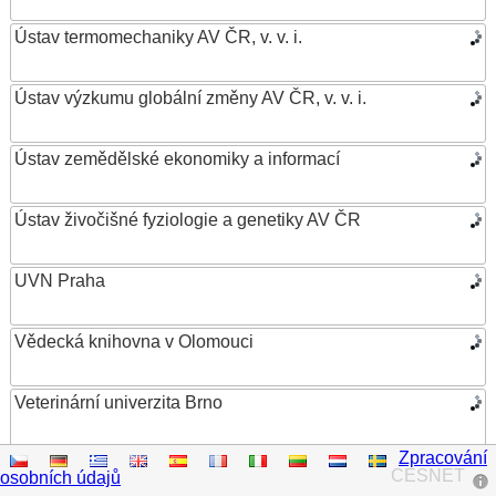
Ústav termomechaniky AV ČR, v. v. i.
Ústav výzkumu globální změny AV ČR, v. v. i.
Ústav zemědělské ekonomiky a informací
Ústav živočišné fyziologie a genetiky AV ČR
UVN Praha
Vědecká knihovna v Olomouci
Veterinární univerzita Brno
Zpracování
VŠB – Technická univerzita Ostrava
CESNET
osobních údajů