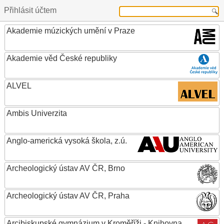
Přihlásit účtem
Akademie múzických umění v Praze
Akademie věd České republiky
ALVEL
Ambis Univerzita
Anglo-americká vysoká škola, z.ú.
Archeologický ústav AV ČR, Brno
Archeologický ústav AV ČR, Praha
Arcibiskupské gymnázium v Kroměříži - Knihovna