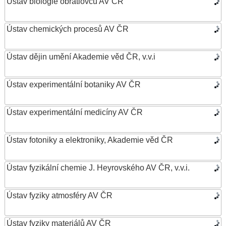
Ústav biologie obratlovců AV ČR
Ústav chemických procesů AV ČR
Ústav dějin umění Akademie věd ČR, v.v.i
Ústav experimentální botaniky AV ČR
Ústav experimentální medicíny AV ČR
Ústav fotoniky a elektroniky, Akademie věd ČR
Ústav fyzikální chemie J. Heyrovského AV ČR, v.v.i.
Ústav fyziky atmosféry AV ČR
Ústav fyziky materiálů AV ČR