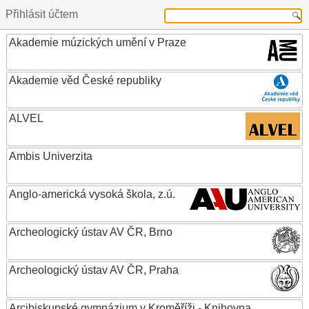
Přihlásit účtem
Akademie múzických umění v Praze
Akademie věd České republiky
ALVEL
Ambis Univerzita
Anglo-americká vysoká škola, z.ú.
Archeologický ústav AV ČR, Brno
Archeologický ústav AV ČR, Praha
Arcibiskupské gymnázium v Kroměříži - Knihovna