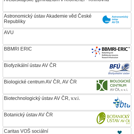
Astronomický ústav Akademie věd České
Republiky
AVU
BBMRI ERIC
Biofyzikální ústav AV ČR
Biologické centrum AV ČR, AV ČR
Biotechnologický ústav AV ČR, v.v.i.
Botanický ústav AV ČR
Caritas VOŠ sociální