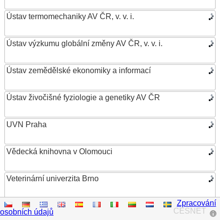
Ústav termomechaniky AV ČR, v. v. i.
Ústav výzkumu globální změny AV ČR, v. v. i.
Ústav zemědělské ekonomiky a informací
Ústav živočišné fyziologie a genetiky AV ČR
UVN Praha
Vědecká knihovna v Olomouci
Veterinární univerzita Brno
Zpracování
VŠB – Technická univerzita Ostrava
CESNET
osobních údajů