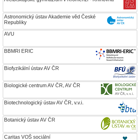
Astronomický ústav Akademie věd České
Republiky
AVU
BBMRI ERIC
Biofyzikální ústav AV ČR
Biologické centrum AV ČR, AV ČR
Biotechnologický ústav AV ČR, v.v.i.
Botanický ústav AV ČR
Caritas VOŠ sociální