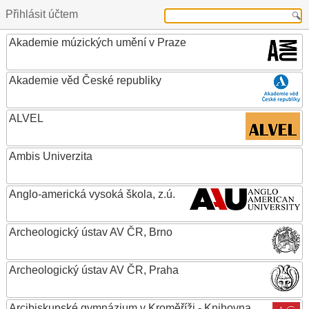
Přihlásit účtem
Akademie múzických umění v Praze
Akademie věd České republiky
ALVEL
Ambis Univerzita
Anglo-americká vysoká škola, z.ú.
Archeologický ústav AV ČR, Brno
Archeologický ústav AV ČR, Praha
Arcibiskupské gymnázium v Kroměříži - Knihovna