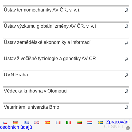
Ústav termomechaniky AV ČR, v. v. i.
Ústav výzkumu globální změny AV ČR, v. v. i.
Ústav zemědělské ekonomiky a informací
Ústav živočišné fyziologie a genetiky AV ČR
UVN Praha
Vědecká knihovna v Olomouci
Veterinární univerzita Brno
Zpracování
VŠB – Technická univerzita Ostrava
CESNET
osobních údajů