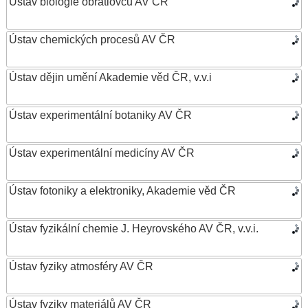
Ústav biologie obratlovců AV ČR
Ústav chemických procesů AV ČR
Ústav dějin umění Akademie věd ČR, v.v.i
Ústav experimentální botaniky AV ČR
Ústav experimentální medicíny AV ČR
Ústav fotoniky a elektroniky, Akademie věd ČR
Ústav fyzikální chemie J. Heyrovského AV ČR, v.v.i.
Ústav fyziky atmosféry AV ČR
Ústav fyziky materiálů AV ČR