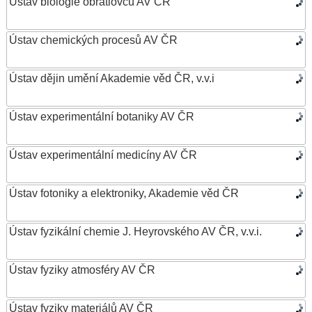
Ústav biologie obratlovců AV ČR
Ústav chemických procesů AV ČR
Ústav dějin umění Akademie věd ČR, v.v.i
Ústav experimentální botaniky AV ČR
Ústav experimentální medicíny AV ČR
Ústav fotoniky a elektroniky, Akademie věd ČR
Ústav fyzikální chemie J. Heyrovského AV ČR, v.v.i.
Ústav fyziky atmosféry AV ČR
Ústav fyziky materiálů AV ČR