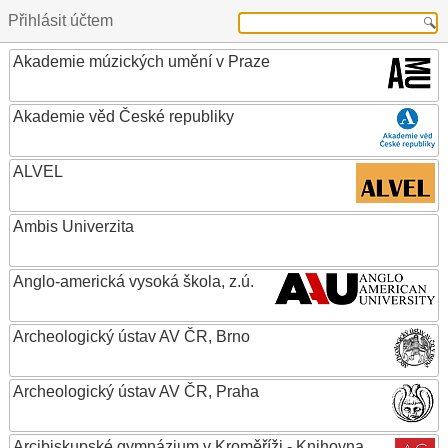
Přihlásit účtem
Akademie múzických umění v Praze
Akademie věd České republiky
ALVEL
Ambis Univerzita
Anglo-americká vysoká škola, z.ú.
Archeologický ústav AV ČR, Brno
Archeologický ústav AV ČR, Praha
Arcibiskupské gymnázium v Kroměříži - Knihovna