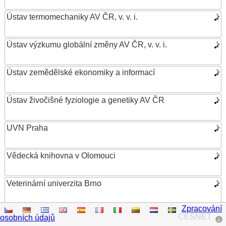
Ústav termomechaniky AV ČR, v. v. i.
Ústav výzkumu globální změny AV ČR, v. v. i.
Ústav zemědělské ekonomiky a informací
Ústav živočišné fyziologie a genetiky AV ČR
UVN Praha
Vědecká knihovna v Olomouci
Veterinární univerzita Brno
Zpracování
VŠB – Technická univerzita Ostrava
CESNET
osobních údajů