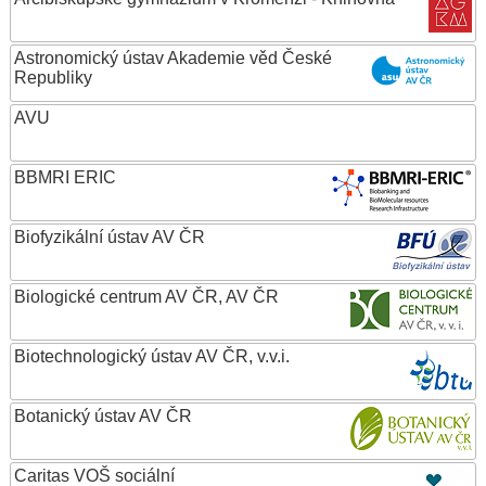
Astronomický ústav Akademie věd České
Republiky
AVU
BBMRI ERIC
Biofyzikální ústav AV ČR
Biologické centrum AV ČR, AV ČR
Biotechnologický ústav AV ČR, v.v.i.
Botanický ústav AV ČR
Caritas VOŠ sociální