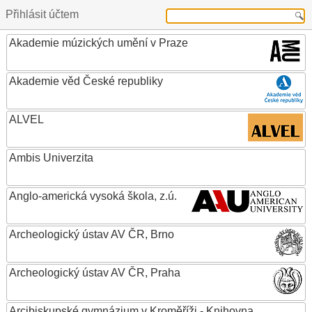
Přihlásit účtem
Akademie múzických umění v Praze
Akademie věd České republiky
ALVEL
Ambis Univerzita
Anglo-americká vysoká škola, z.ú.
Archeologický ústav AV ČR, Brno
Archeologický ústav AV ČR, Praha
Arcibiskupské gymnázium v Kroměříži - Knihovna