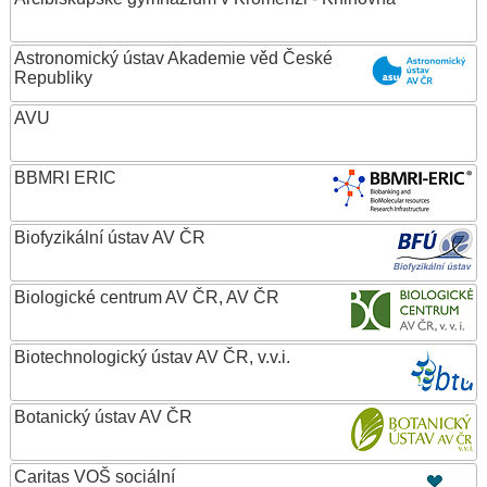
Astronomický ústav Akademie věd České
Republiky
AVU
BBMRI ERIC
Biofyzikální ústav AV ČR
Biologické centrum AV ČR, AV ČR
Biotechnologický ústav AV ČR, v.v.i.
Botanický ústav AV ČR
Caritas VOŠ sociální