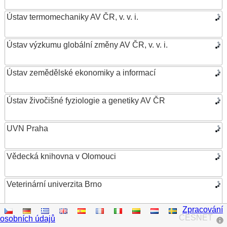
Ústav termomechaniky AV ČR, v. v. i.
Ústav výzkumu globální změny AV ČR, v. v. i.
Ústav zemědělské ekonomiky a informací
Ústav živočišné fyziologie a genetiky AV ČR
UVN Praha
Vědecká knihovna v Olomouci
Veterinární univerzita Brno
Zpracování
VŠB – Technická univerzita Ostrava
CESNET
osobních údajů