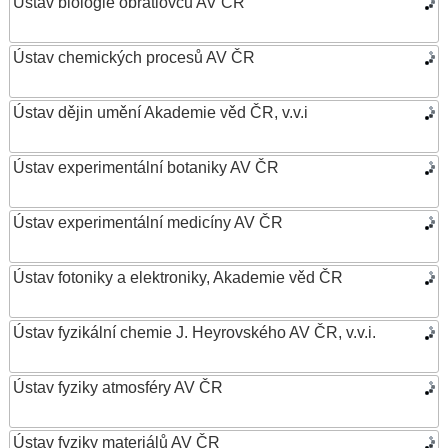
Ústav biologie obratlovců AV ČR
Ústav chemických procesů AV ČR
Ústav dějin umění Akademie věd ČR, v.v.i
Ústav experimentální botaniky AV ČR
Ústav experimentální medicíny AV ČR
Ústav fotoniky a elektroniky, Akademie věd ČR
Ústav fyzikální chemie J. Heyrovského AV ČR, v.v.i.
Ústav fyziky atmosféry AV ČR
Ústav fyziky materiálů AV ČR