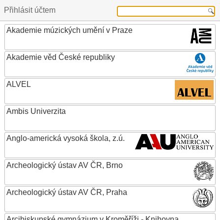
Přihlásit účtem
Akademie múzických umění v Praze
Akademie věd České republiky
ALVEL
Ambis Univerzita
Anglo-americká vysoká škola, z.ú.
Archeologický ústav AV ČR, Brno
Archeologický ústav AV ČR, Praha
Arcibiskupské gymnázium v Kroměříži - Knihovna