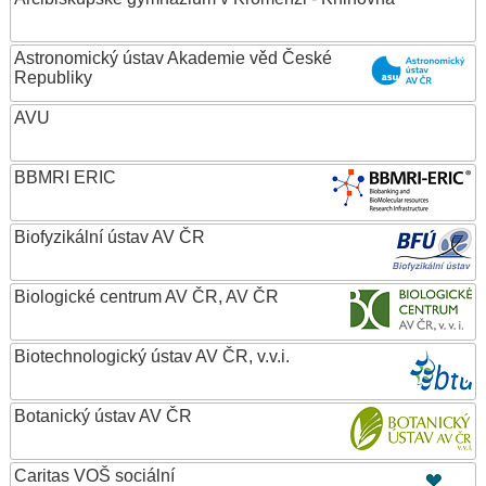
Astronomický ústav Akademie věd České
Republiky
AVU
BBMRI ERIC
Biofyzikální ústav AV ČR
Biologické centrum AV ČR, AV ČR
Biotechnologický ústav AV ČR, v.v.i.
Botanický ústav AV ČR
Caritas VOŠ sociální