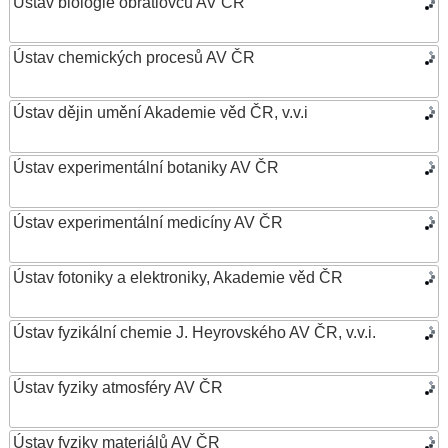
Ústav biologie obratlovců AV ČR
Ústav chemických procesů AV ČR
Ústav dějin umění Akademie věd ČR, v.v.i
Ústav experimentální botaniky AV ČR
Ústav experimentální medicíny AV ČR
Ústav fotoniky a elektroniky, Akademie věd ČR
Ústav fyzikální chemie J. Heyrovského AV ČR, v.v.i.
Ústav fyziky atmosféry AV ČR
Ústav fyziky materiálů AV ČR