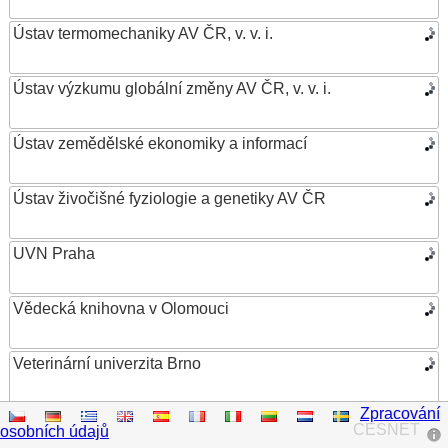
Ústav termomechaniky AV ČR, v. v. i.
Ústav výzkumu globální změny AV ČR, v. v. i.
Ústav zemědělské ekonomiky a informací
Ústav živočišné fyziologie a genetiky AV ČR
UVN Praha
Vědecká knihovna v Olomouci
Veterinární univerzita Brno
Zpracování
VŠB – Technická univerzita Ostrava
CESNET
osobních údajů