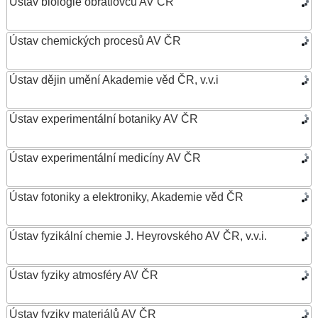
Ústav biologie obratlovců AV ČR
Ústav chemických procesů AV ČR
Ústav dějin umění Akademie věd ČR, v.v.i
Ústav experimentální botaniky AV ČR
Ústav experimentální medicíny AV ČR
Ústav fotoniky a elektroniky, Akademie věd ČR
Ústav fyzikální chemie J. Heyrovského AV ČR, v.v.i.
Ústav fyziky atmosféry AV ČR
Ústav fyziky materiálů AV ČR