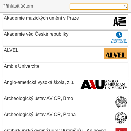
Přihlásit účtem
Akademie múzických umění v Praze
Akademie věd České republiky
ALVEL
Ambis Univerzita
Anglo-americká vysoká škola, z.ú.
Archeologický ústav AV ČR, Brno
Archeologický ústav AV ČR, Praha
Arcibiskupské gymnázium v Kroměříži - Knihovna