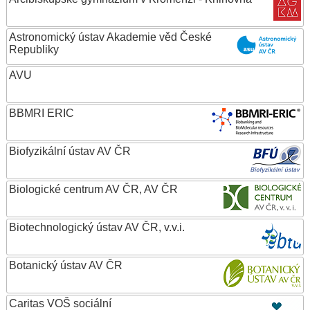
Astronomický ústav Akademie věd České
Republiky
AVU
BBMRI ERIC
Biofyzikální ústav AV ČR
Biologické centrum AV ČR, AV ČR
Biotechnologický ústav AV ČR, v.v.i.
Botanický ústav AV ČR
Caritas VOŠ sociální