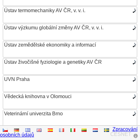
Ústav termomechaniky AV ČR, v. v. i.
Ústav výzkumu globální změny AV ČR, v. v. i.
Ústav zemědělské ekonomiky a informací
Ústav živočišné fyziologie a genetiky AV ČR
UVN Praha
Vědecká knihovna v Olomouci
Veterinární univerzita Brno
Zpracování
VŠB – Technická univerzita Ostrava
CESNET
osobních údajů