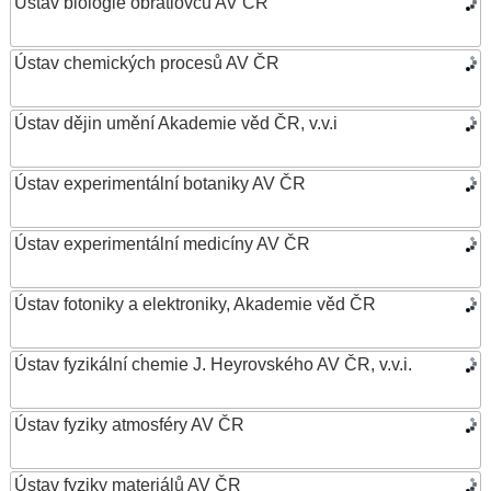
Ústav biologie obratlovců AV ČR
Ústav chemických procesů AV ČR
Ústav dějin umění Akademie věd ČR, v.v.i
Ústav experimentální botaniky AV ČR
Ústav experimentální medicíny AV ČR
Ústav fotoniky a elektroniky, Akademie věd ČR
Ústav fyzikální chemie J. Heyrovského AV ČR, v.v.i.
Ústav fyziky atmosféry AV ČR
Ústav fyziky materiálů AV ČR