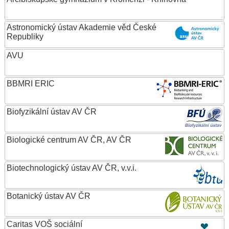
Astronomický ústav Akademie věd České
Republiky
AVU
BBMRI ERIC
Biofyzikální ústav AV ČR
Biologické centrum AV ČR, AV ČR
Biotechnologický ústav AV ČR, v.v.i.
Botanický ústav AV ČR
Caritas VOŠ sociální