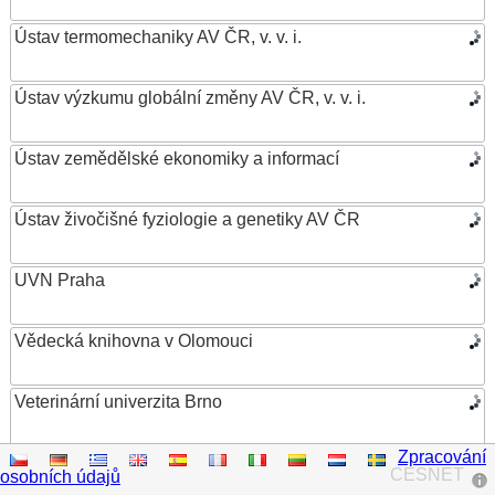
Ústav termomechaniky AV ČR, v. v. i.
Ústav výzkumu globální změny AV ČR, v. v. i.
Ústav zemědělské ekonomiky a informací
Ústav živočišné fyziologie a genetiky AV ČR
UVN Praha
Vědecká knihovna v Olomouci
Veterinární univerzita Brno
Zpracování
VŠB – Technická univerzita Ostrava
CESNET
osobních údajů