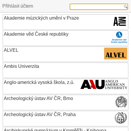
Přihlásit účtem
Akademie múzických umění v Praze
Akademie věd České republiky
ALVEL
Ambis Univerzita
Anglo-americká vysoká škola, z.ú.
Archeologický ústav AV ČR, Brno
Archeologický ústav AV ČR, Praha
Arcibiskupské gymnázium v Kroměříži - Knihovna