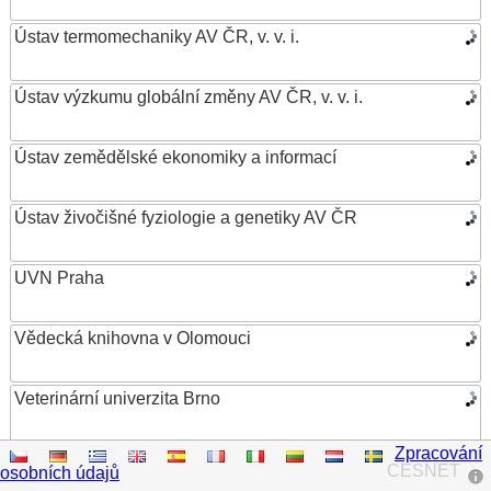
Ústav termomechaniky AV ČR, v. v. i.
Ústav výzkumu globální změny AV ČR, v. v. i.
Ústav zemědělské ekonomiky a informací
Ústav živočišné fyziologie a genetiky AV ČR
UVN Praha
Vědecká knihovna v Olomouci
Veterinární univerzita Brno
Zpracování
VŠB – Technická univerzita Ostrava
CESNET
osobních údajů