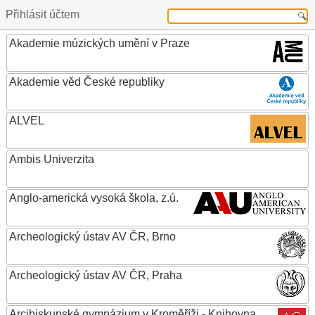
Přihlásit účtem
Akademie múzických umění v Praze
Akademie věd České republiky
ALVEL
Ambis Univerzita
Anglo-americká vysoká škola, z.ú.
Archeologický ústav AV ČR, Brno
Archeologický ústav AV ČR, Praha
Arcibiskupské gymnázium v Kroměříži - Knihovna