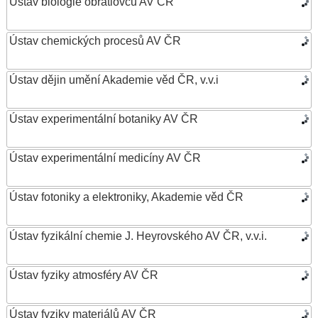
Ústav biologie obratlovců AV ČR
Ústav chemických procesů AV ČR
Ústav dějin umění Akademie věd ČR, v.v.i
Ústav experimentální botaniky AV ČR
Ústav experimentální medicíny AV ČR
Ústav fotoniky a elektroniky, Akademie věd ČR
Ústav fyzikální chemie J. Heyrovského AV ČR, v.v.i.
Ústav fyziky atmosféry AV ČR
Ústav fyziky materiálů AV ČR