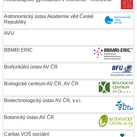
Astronomický ústav Akademie věd České
Republiky
AVU
BBMRI ERIC
Biofyzikální ústav AV ČR
Biologické centrum AV ČR, AV ČR
Biotechnologický ústav AV ČR, v.v.i.
Botanický ústav AV ČR
Caritas VOŠ sociální