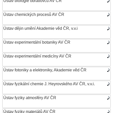
Ústav biologie obratlovců AV ČR
Ústav chemických procesů AV ČR
Ústav dějin umění Akademie věd ČR, v.v.i
Ústav experimentální botaniky AV ČR
Ústav experimentální medicíny AV ČR
Ústav fotoniky a elektroniky, Akademie věd ČR
Ústav fyzikální chemie J. Heyrovského AV ČR, v.v.i.
Ústav fyziky atmosféry AV ČR
Ústav fyziky materiálů AV ČR