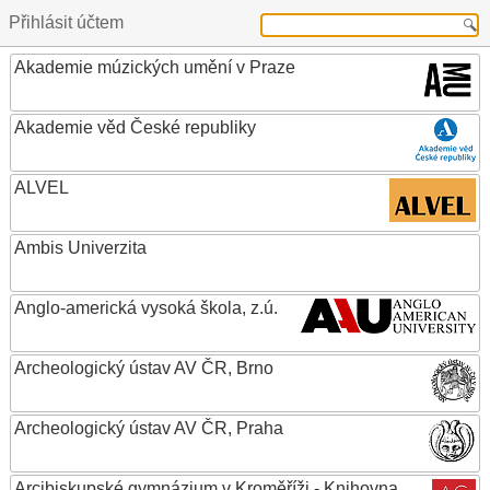
Přihlásit účtem
Akademie múzických umění v Praze
Akademie věd České republiky
ALVEL
Ambis Univerzita
Anglo-americká vysoká škola, z.ú.
Archeologický ústav AV ČR, Brno
Archeologický ústav AV ČR, Praha
Arcibiskupské gymnázium v Kroměříži - Knihovna