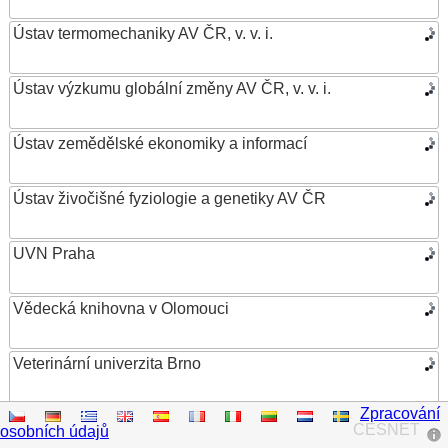
Ústav termomechaniky AV ČR, v. v. i.
Ústav výzkumu globální změny AV ČR, v. v. i.
Ústav zemědělské ekonomiky a informací
Ústav živočišné fyziologie a genetiky AV ČR
UVN Praha
Vědecká knihovna v Olomouci
Veterinární univerzita Brno
Zpracování
VŠB – Technická univerzita Ostrava
CESNET
osobních údajů