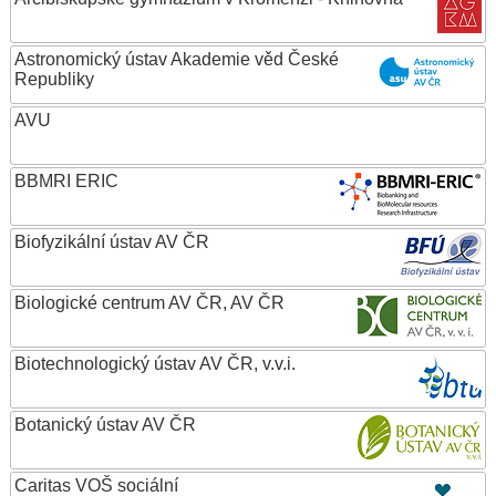
Astronomický ústav Akademie věd České
Republiky
AVU
BBMRI ERIC
Biofyzikální ústav AV ČR
Biologické centrum AV ČR, AV ČR
Biotechnologický ústav AV ČR, v.v.i.
Botanický ústav AV ČR
Caritas VOŠ sociální