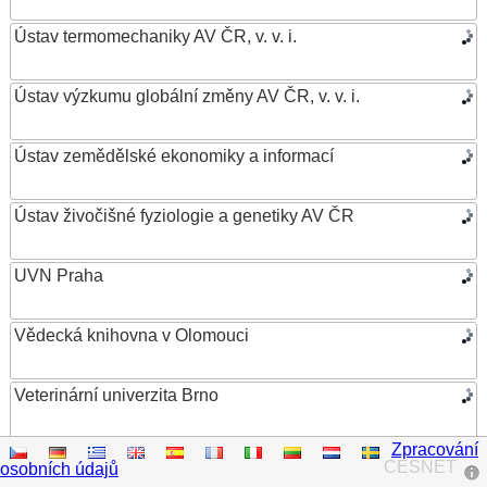
Ústav termomechaniky AV ČR, v. v. i.
Ústav výzkumu globální změny AV ČR, v. v. i.
Ústav zemědělské ekonomiky a informací
Ústav živočišné fyziologie a genetiky AV ČR
UVN Praha
Vědecká knihovna v Olomouci
Veterinární univerzita Brno
Zpracování
VŠB – Technická univerzita Ostrava
CESNET
osobních údajů