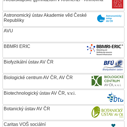
Astronomický ústav Akademie věd České
Republiky
AVU
BBMRI ERIC
Biofyzikální ústav AV ČR
Biologické centrum AV ČR, AV ČR
Biotechnologický ústav AV ČR, v.v.i.
Botanický ústav AV ČR
Caritas VOŠ sociální