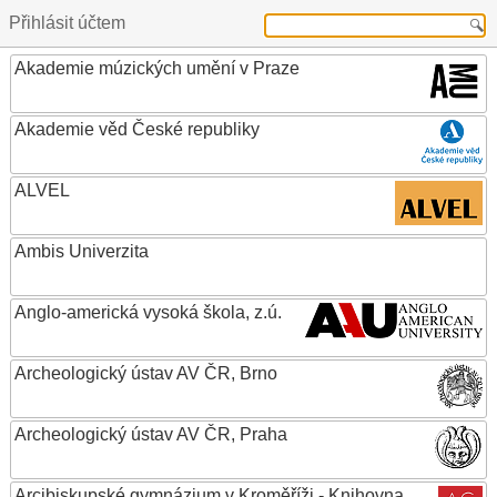
Přihlásit účtem
Akademie múzických umění v Praze
Akademie věd České republiky
ALVEL
Ambis Univerzita
Anglo-americká vysoká škola, z.ú.
Archeologický ústav AV ČR, Brno
Archeologický ústav AV ČR, Praha
Arcibiskupské gymnázium v Kroměříži - Knihovna