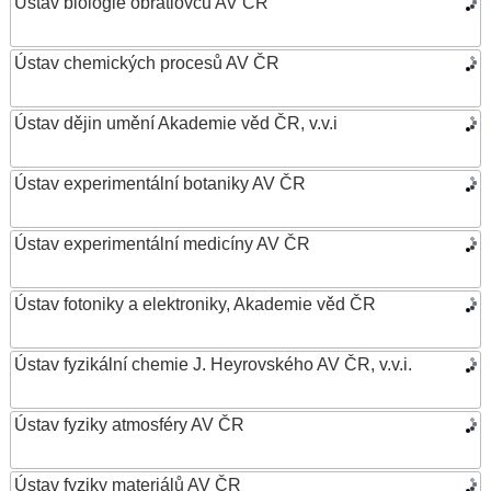
Ústav biologie obratlovců AV ČR
Ústav chemických procesů AV ČR
Ústav dějin umění Akademie věd ČR, v.v.i
Ústav experimentální botaniky AV ČR
Ústav experimentální medicíny AV ČR
Ústav fotoniky a elektroniky, Akademie věd ČR
Ústav fyzikální chemie J. Heyrovského AV ČR, v.v.i.
Ústav fyziky atmosféry AV ČR
Ústav fyziky materiálů AV ČR