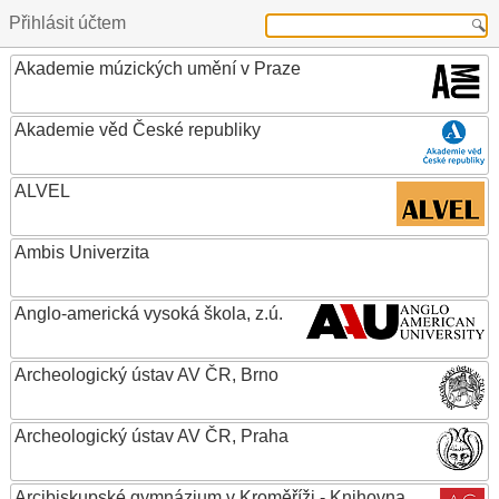
Přihlásit účtem
Akademie múzických umění v Praze
Akademie věd České republiky
ALVEL
Ambis Univerzita
Anglo-americká vysoká škola, z.ú.
Archeologický ústav AV ČR, Brno
Archeologický ústav AV ČR, Praha
Arcibiskupské gymnázium v Kroměříži - Knihovna