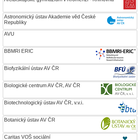
Astronomický ústav Akademie věd České
Republiky
AVU
BBMRI ERIC
Biofyzikální ústav AV ČR
Biologické centrum AV ČR, AV ČR
Biotechnologický ústav AV ČR, v.v.i.
Botanický ústav AV ČR
Caritas VOŠ sociální