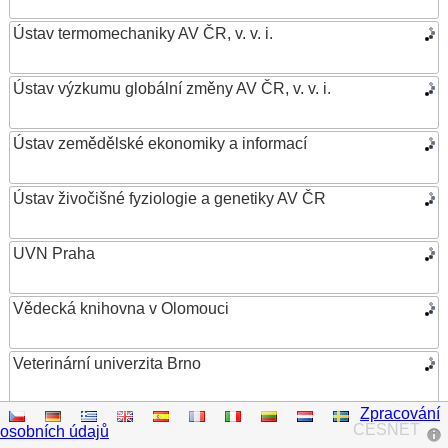
Ústav termomechaniky AV ČR, v. v. i.
Ústav výzkumu globální změny AV ČR, v. v. i.
Ústav zemědělské ekonomiky a informací
Ústav živočišné fyziologie a genetiky AV ČR
UVN Praha
Vědecká knihovna v Olomouci
Veterinární univerzita Brno
Zpracování
VŠB – Technická univerzita Ostrava
CESNET
osobních údajů