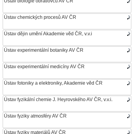
Ústav biologie obratlovců AV ČR
Ústav chemických procesů AV ČR
Ústav dějin umění Akademie věd ČR, v.v.i
Ústav experimentální botaniky AV ČR
Ústav experimentální medicíny AV ČR
Ústav fotoniky a elektroniky, Akademie věd ČR
Ústav fyzikální chemie J. Heyrovského AV ČR, v.v.i.
Ústav fyziky atmosféry AV ČR
Ústav fyziky materiálů AV ČR