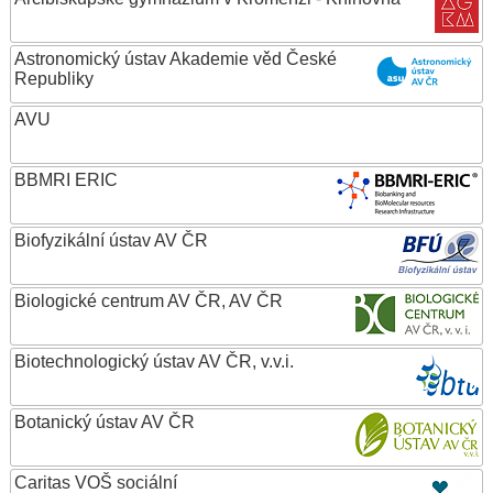
Astronomický ústav Akademie věd České
Republiky
AVU
BBMRI ERIC
Biofyzikální ústav AV ČR
Biologické centrum AV ČR, AV ČR
Biotechnologický ústav AV ČR, v.v.i.
Botanický ústav AV ČR
Caritas VOŠ sociální