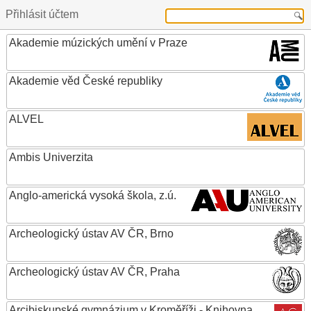
Přihlásit účtem
Akademie múzických umění v Praze
Akademie věd České republiky
ALVEL
Ambis Univerzita
Anglo-americká vysoká škola, z.ú.
Archeologický ústav AV ČR, Brno
Archeologický ústav AV ČR, Praha
Arcibiskupské gymnázium v Kroměříži - Knihovna