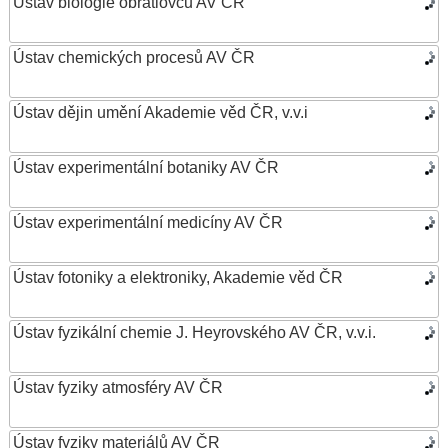
Ústav biologie obratlovců AV ČR
Ústav chemických procesů AV ČR
Ústav dějin umění Akademie věd ČR, v.v.i
Ústav experimentální botaniky AV ČR
Ústav experimentální medicíny AV ČR
Ústav fotoniky a elektroniky, Akademie věd ČR
Ústav fyzikální chemie J. Heyrovského AV ČR, v.v.i.
Ústav fyziky atmosféry AV ČR
Ústav fyziky materiálů AV ČR