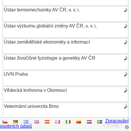
Ústav termomechaniky AV ČR, v. v. i.
Ústav výzkumu globální změny AV ČR, v. v. i.
Ústav zemědělské ekonomiky a informací
Ústav živočišné fyziologie a genetiky AV ČR
UVN Praha
Vědecká knihovna v Olomouci
Veterinární univerzita Brno
Zpracování
VŠB – Technická univerzita Ostrava
CESNET
osobních údajů