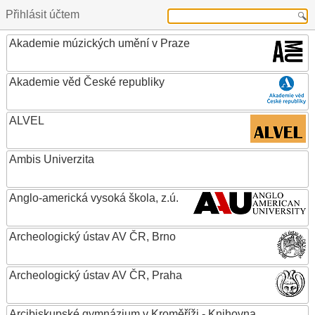
Přihlásit účtem
Akademie múzických umění v Praze
Akademie věd České republiky
ALVEL
Ambis Univerzita
Anglo-americká vysoká škola, z.ú.
Archeologický ústav AV ČR, Brno
Archeologický ústav AV ČR, Praha
Arcibiskupské gymnázium v Kroměříži - Knihovna