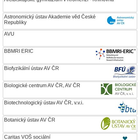
Astronomický ústav Akademie věd České
Republiky
AVU
BBMRI ERIC
Biofyzikální ústav AV ČR
Biologické centrum AV ČR, AV ČR
Biotechnologický ústav AV ČR, v.v.i.
Botanický ústav AV ČR
Caritas VOŠ sociální