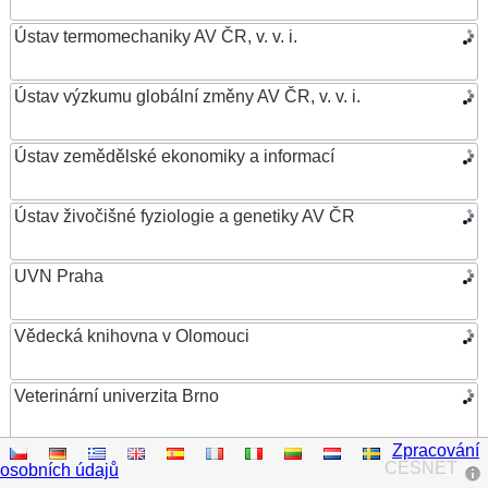
Ústav termomechaniky AV ČR, v. v. i.
Ústav výzkumu globální změny AV ČR, v. v. i.
Ústav zemědělské ekonomiky a informací
Ústav živočišné fyziologie a genetiky AV ČR
UVN Praha
Vědecká knihovna v Olomouci
Veterinární univerzita Brno
Zpracování
VŠB – Technická univerzita Ostrava
CESNET
osobních údajů