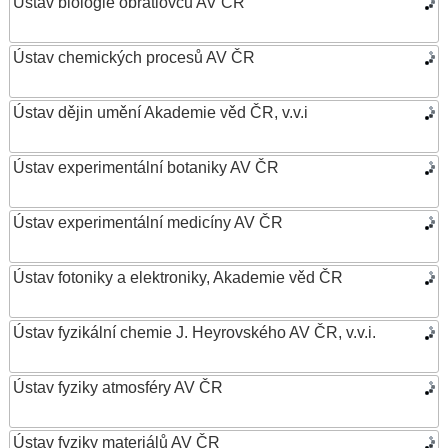
Ústav biologie obratlovců AV ČR
Ústav chemických procesů AV ČR
Ústav dějin umění Akademie věd ČR, v.v.i
Ústav experimentální botaniky AV ČR
Ústav experimentální medicíny AV ČR
Ústav fotoniky a elektroniky, Akademie věd ČR
Ústav fyzikální chemie J. Heyrovského AV ČR, v.v.i.
Ústav fyziky atmosféry AV ČR
Ústav fyziky materiálů AV ČR