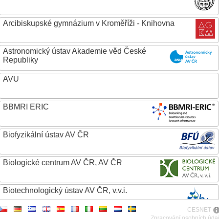
Arcibiskupské gymnázium v Kroměříži - Knihovna
Astronomický ústav Akademie věd České
Republiky
AVU
BBMRI ERIC
Biofyzikální ústav AV ČR
Biologické centrum AV ČR, AV ČR
Biotechnologický ústav AV ČR, v.v.i.
CESNET
Botanický ústav AV ČR
Zpracování osobních úda