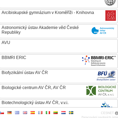
Arcibiskupské gymnázium v Kroměříži - Knihovna
Astronomický ústav Akademie věd České
Republiky
AVU
BBMRI ERIC
Biofyzikální ústav AV ČR
Biologické centrum AV ČR, AV ČR
Biotechnologický ústav AV ČR, v.v.i.
CESNET
Botanický ústav AV ČR
Zpracování osobních úda