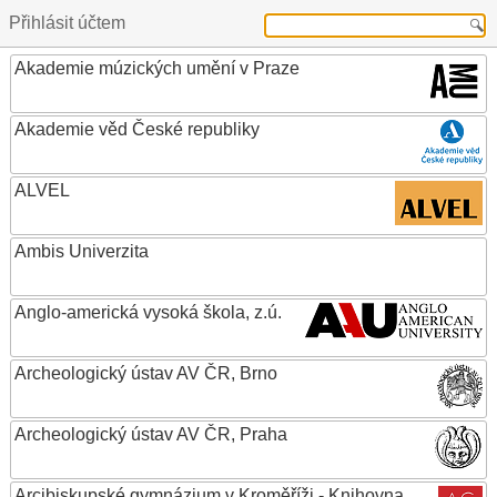
Přihlásit účtem
Akademie múzických umění v Praze
Akademie věd České republiky
ALVEL
Ambis Univerzita
Anglo-americká vysoká škola, z.ú.
Archeologický ústav AV ČR, Brno
Archeologický ústav AV ČR, Praha
Arcibiskupské gymnázium v Kroměříži - Knihovna