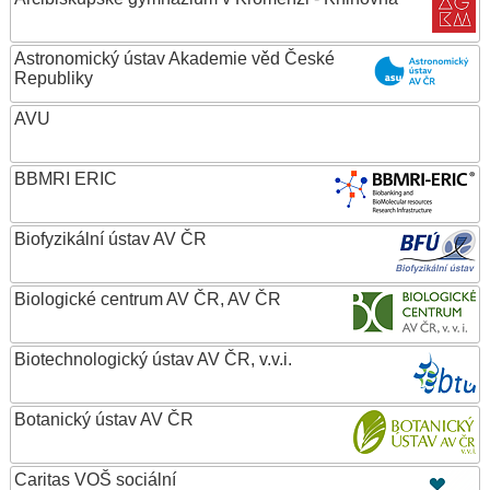
Astronomický ústav Akademie věd České
Republiky
AVU
BBMRI ERIC
Biofyzikální ústav AV ČR
Biologické centrum AV ČR, AV ČR
Biotechnologický ústav AV ČR, v.v.i.
Botanický ústav AV ČR
Caritas VOŠ sociální