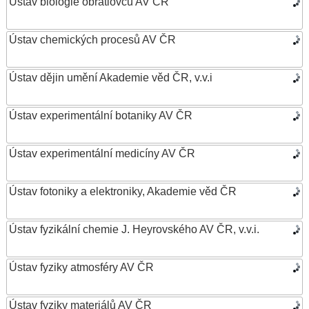
Ústav biologie obratlovců AV ČR
Ústav chemických procesů AV ČR
Ústav dějin umění Akademie věd ČR, v.v.i
Ústav experimentální botaniky AV ČR
Ústav experimentální medicíny AV ČR
Ústav fotoniky a elektroniky, Akademie věd ČR
Ústav fyzikální chemie J. Heyrovského AV ČR, v.v.i.
Ústav fyziky atmosféry AV ČR
Ústav fyziky materiálů AV ČR