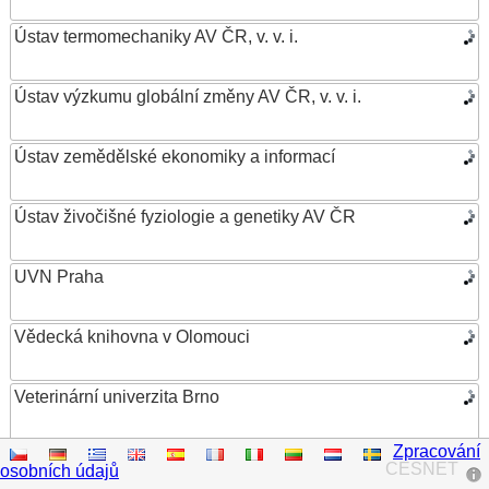
Ústav termomechaniky AV ČR, v. v. i.
Ústav výzkumu globální změny AV ČR, v. v. i.
Ústav zemědělské ekonomiky a informací
Ústav živočišné fyziologie a genetiky AV ČR
UVN Praha
Vědecká knihovna v Olomouci
Veterinární univerzita Brno
Zpracování
VŠB – Technická univerzita Ostrava
CESNET
osobních údajů