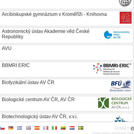
Arcibiskupské gymnázium v Kroměříži - Knihovna
Astronomický ústav Akademie věd České
Republiky
AVU
BBMRI ERIC
Biofyzikální ústav AV ČR
Biologické centrum AV ČR, AV ČR
Biotechnologický ústav AV ČR, v.v.i.
CESNET
Botanický ústav AV ČR
Zpracování osobních úda