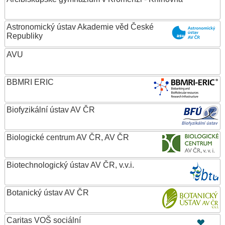
Astronomický ústav Akademie věd České
Republiky
AVU
BBMRI ERIC
Biofyzikální ústav AV ČR
Biologické centrum AV ČR, AV ČR
Biotechnologický ústav AV ČR, v.v.i.
Botanický ústav AV ČR
Caritas VOŠ sociální