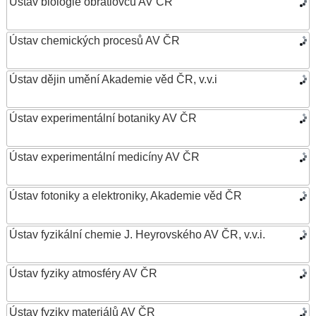
Ústav biologie obratlovců AV ČR
Ústav chemických procesů AV ČR
Ústav dějin umění Akademie věd ČR, v.v.i
Ústav experimentální botaniky AV ČR
Ústav experimentální medicíny AV ČR
Ústav fotoniky a elektroniky, Akademie věd ČR
Ústav fyzikální chemie J. Heyrovského AV ČR, v.v.i.
Ústav fyziky atmosféry AV ČR
Ústav fyziky materiálů AV ČR