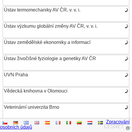
Ústav termomechaniky AV ČR, v. v. i.
Ústav výzkumu globální změny AV ČR, v. v. i.
Ústav zemědělské ekonomiky a informací
Ústav živočišné fyziologie a genetiky AV ČR
UVN Praha
Vědecká knihovna v Olomouci
Veterinární univerzita Brno
Zpracování
VŠB – Technická univerzita Ostrava
CESNET
osobních údajů