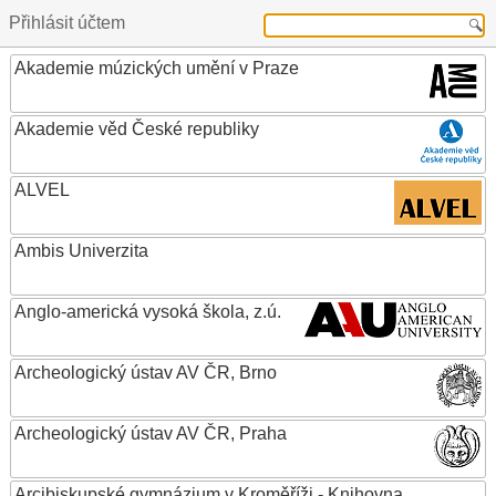
Přihlásit účtem
Akademie múzických umění v Praze
Akademie věd České republiky
ALVEL
Ambis Univerzita
Anglo-americká vysoká škola, z.ú.
Archeologický ústav AV ČR, Brno
Archeologický ústav AV ČR, Praha
Arcibiskupské gymnázium v Kroměříži - Knihovna