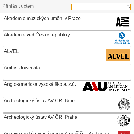
Přihlásit účtem
Akademie múzických umění v Praze
Akademie věd České republiky
ALVEL
Ambis Univerzita
Anglo-americká vysoká škola, z.ú.
Archeologický ústav AV ČR, Brno
Archeologický ústav AV ČR, Praha
Arcibiskupské gymnázium v Kroměříži - Knihovna