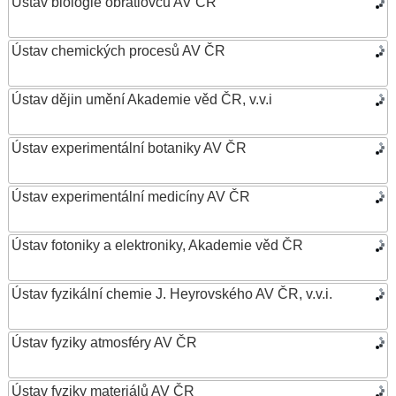
Ústav biologie obratlovců AV ČR
Ústav chemických procesů AV ČR
Ústav dějin umění Akademie věd ČR, v.v.i
Ústav experimentální botaniky AV ČR
Ústav experimentální medicíny AV ČR
Ústav fotoniky a elektroniky, Akademie věd ČR
Ústav fyzikální chemie J. Heyrovského AV ČR, v.v.i.
Ústav fyziky atmosféry AV ČR
Ústav fyziky materiálů AV ČR