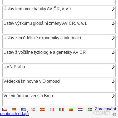
Ústav termomechaniky AV ČR, v. v. i.
Ústav výzkumu globální změny AV ČR, v. v. i.
Ústav zemědělské ekonomiky a informací
Ústav živočišné fyziologie a genetiky AV ČR
UVN Praha
Vědecká knihovna v Olomouci
Veterinární univerzita Brno
Zpracování
VŠB – Technická univerzita Ostrava
CESNET
osobních údajů