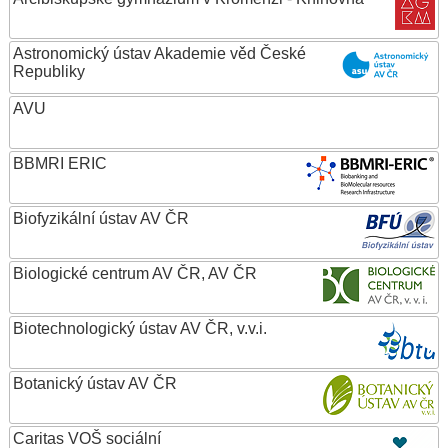
Astronomický ústav Akademie věd České
Republiky
AVU
BBMRI ERIC
Biofyzikální ústav AV ČR
Biologické centrum AV ČR, AV ČR
Biotechnologický ústav AV ČR, v.v.i.
Botanický ústav AV ČR
Caritas VOŠ sociální