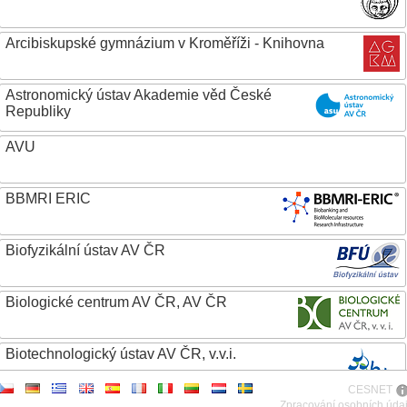
Arcibiskupské gymnázium v Kroměříži - Knihovna
Astronomický ústav Akademie věd České
Republiky
AVU
BBMRI ERIC
Biofyzikální ústav AV ČR
Biologické centrum AV ČR, AV ČR
Biotechnologický ústav AV ČR, v.v.i.
CESNET
Botanický ústav AV ČR
Zpracování osobních úda