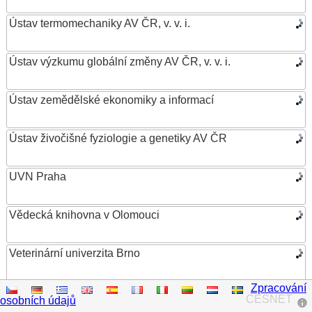
Ústav termomechaniky AV ČR, v. v. i.
Ústav výzkumu globální změny AV ČR, v. v. i.
Ústav zemědělské ekonomiky a informací
Ústav živočišné fyziologie a genetiky AV ČR
UVN Praha
Vědecká knihovna v Olomouci
Veterinární univerzita Brno
Zpracování
VŠB – Technická univerzita Ostrava
CESNET
osobních údajů