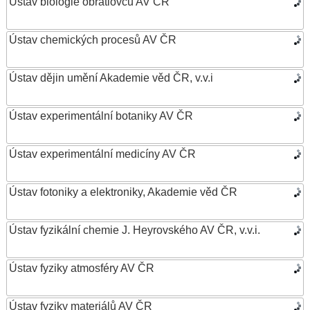
Ústav biologie obratlovců AV ČR
Ústav chemických procesů AV ČR
Ústav dějin umění Akademie věd ČR, v.v.i
Ústav experimentální botaniky AV ČR
Ústav experimentální medicíny AV ČR
Ústav fotoniky a elektroniky, Akademie věd ČR
Ústav fyzikální chemie J. Heyrovského AV ČR, v.v.i.
Ústav fyziky atmosféry AV ČR
Ústav fyziky materiálů AV ČR