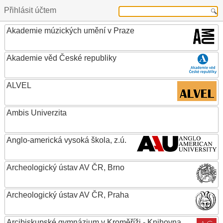
Přihlásit účtem
Akademie múzických umění v Praze
Akademie věd České republiky
ALVEL
Ambis Univerzita
Anglo-americká vysoká škola, z.ú.
Archeologický ústav AV ČR, Brno
Archeologický ústav AV ČR, Praha
Arcibiskupské gymnázium v Kroměříži - Knihovna