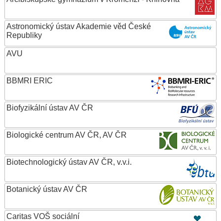
Astronomický ústav Akademie věd České
Republiky
AVU
BBMRI ERIC
Biofyzikální ústav AV ČR
Biologické centrum AV ČR, AV ČR
Biotechnologický ústav AV ČR, v.v.i.
Botanický ústav AV ČR
Caritas VOŠ sociální