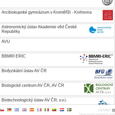
Arcibiskupské gymnázium v Kroměříži - Knihovna
Astronomický ústav Akademie věd České
Republiky
AVU
BBMRI ERIC
Biofyzikální ústav AV ČR
Biologické centrum AV ČR, AV ČR
Biotechnologický ústav AV ČR, v.v.i.
CESNET
Botanický ústav AV ČR
Zpracování osobních úda