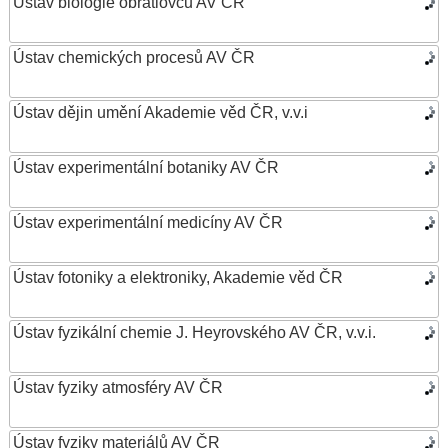
Ústav biologie obratlovců AV ČR
Ústav chemických procesů AV ČR
Ústav dějin umění Akademie věd ČR, v.v.i
Ústav experimentální botaniky AV ČR
Ústav experimentální medicíny AV ČR
Ústav fotoniky a elektroniky, Akademie věd ČR
Ústav fyzikální chemie J. Heyrovského AV ČR, v.v.i.
Ústav fyziky atmosféry AV ČR
Ústav fyziky materiálů AV ČR