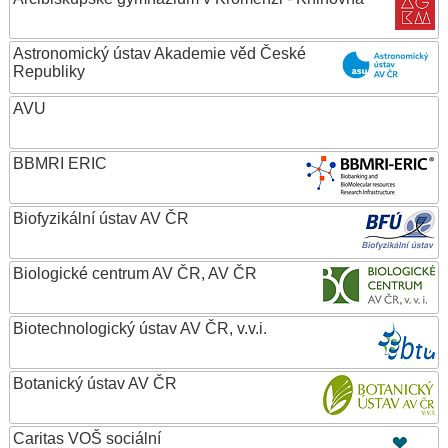
Astronomický ústav Akademie věd České
Republiky
AVU
BBMRI ERIC
Biofyzikální ústav AV ČR
Biologické centrum AV ČR, AV ČR
Biotechnologický ústav AV ČR, v.v.i.
Botanický ústav AV ČR
Caritas VOŠ sociální