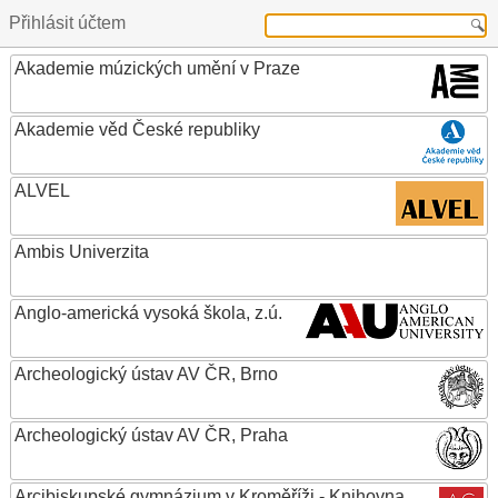
Přihlásit účtem
Akademie múzických umění v Praze
Akademie věd České republiky
ALVEL
Ambis Univerzita
Anglo-americká vysoká škola, z.ú.
Archeologický ústav AV ČR, Brno
Archeologický ústav AV ČR, Praha
Arcibiskupské gymnázium v Kroměříži - Knihovna