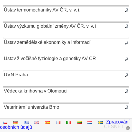
Ústav termomechaniky AV ČR, v. v. i.
Ústav výzkumu globální změny AV ČR, v. v. i.
Ústav zemědělské ekonomiky a informací
Ústav živočišné fyziologie a genetiky AV ČR
UVN Praha
Vědecká knihovna v Olomouci
Veterinární univerzita Brno
Zpracování
VŠB – Technická univerzita Ostrava
CESNET
osobních údajů