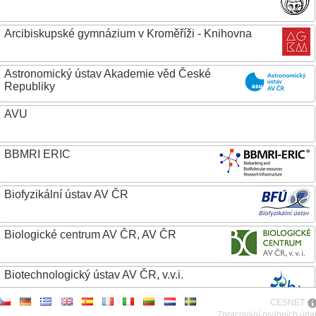
Arcibiskupské gymnázium v Kroměříži - Knihovna
Astronomický ústav Akademie věd České
Republiky
AVU
BBMRI ERIC
Biofyzikální ústav AV ČR
Biologické centrum AV ČR, AV ČR
Biotechnologický ústav AV ČR, v.v.i.
CESNET
Botanický ústav AV ČR
Zpracování osobních úda