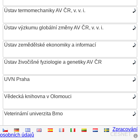
Ústav termomechaniky AV ČR, v. v. i.
Ústav výzkumu globální změny AV ČR, v. v. i.
Ústav zemědělské ekonomiky a informací
Ústav živočišné fyziologie a genetiky AV ČR
UVN Praha
Vědecká knihovna v Olomouci
Veterinární univerzita Brno
Zpracování
VŠB – Technická univerzita Ostrava
CESNET
osobních údajů