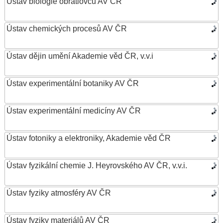
Ústav biologie obratlovců AV ČR
Ústav chemických procesů AV ČR
Ústav dějin umění Akademie věd ČR, v.v.i
Ústav experimentální botaniky AV ČR
Ústav experimentální medicíny AV ČR
Ústav fotoniky a elektroniky, Akademie věd ČR
Ústav fyzikální chemie J. Heyrovského AV ČR, v.v.i.
Ústav fyziky atmosféry AV ČR
Ústav fyziky materiálů AV ČR