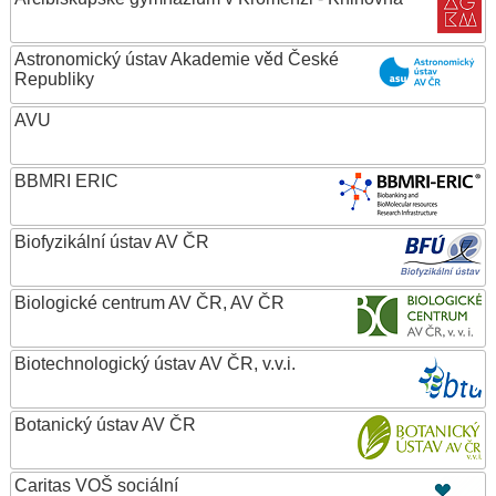
Astronomický ústav Akademie věd České
Republiky
AVU
BBMRI ERIC
Biofyzikální ústav AV ČR
Biologické centrum AV ČR, AV ČR
Biotechnologický ústav AV ČR, v.v.i.
Botanický ústav AV ČR
Caritas VOŠ sociální