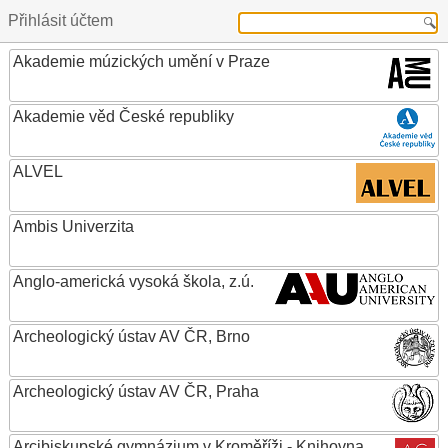
Přihlásit účtem
Akademie múzických umění v Praze
Akademie věd České republiky
ALVEL
Ambis Univerzita
Anglo-americká vysoká škola, z.ú.
Archeologický ústav AV ČR, Brno
Archeologický ústav AV ČR, Praha
Arcibiskupské gymnázium v Kroměříži - Knihovna