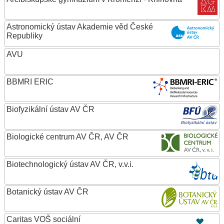
Astronomický ústav Akademie věd České
Republiky
AVU
BBMRI ERIC
Biofyzikální ústav AV ČR
Biologické centrum AV ČR, AV ČR
Biotechnologický ústav AV ČR, v.v.i.
Botanický ústav AV ČR
Caritas VOŠ sociální