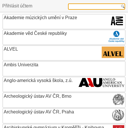
Přihlásit účtem
Akademie múzických umění v Praze
Akademie věd České republiky
ALVEL
Ambis Univerzita
Anglo-americká vysoká škola, z.ú.
Archeologický ústav AV ČR, Brno
Archeologický ústav AV ČR, Praha
Arcibiskupské gymnázium v Kroměříži - Knihovna