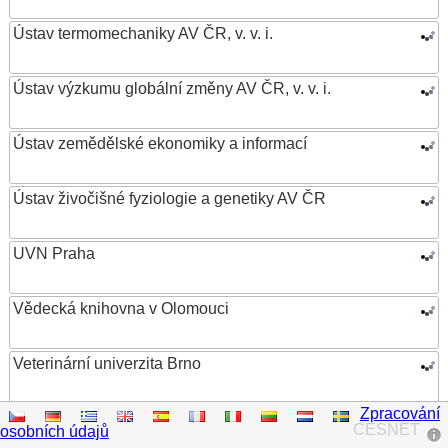
Ústav termomechaniky AV ČR, v. v. i.
Ústav výzkumu globální změny AV ČR, v. v. i.
Ústav zemědělské ekonomiky a informací
Ústav živočišné fyziologie a genetiky AV ČR
UVN Praha
Vědecká knihovna v Olomouci
Veterinární univerzita Brno
Zpracování
VŠB – Technická univerzita Ostrava
CESNET
osobních údajů