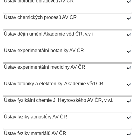
Ústav biologie obratlovců AV ČR
Ústav chemických procesů AV ČR
Ústav dějin umění Akademie věd ČR, v.v.i
Ústav experimentální botaniky AV ČR
Ústav experimentální medicíny AV ČR
Ústav fotoniky a elektroniky, Akademie věd ČR
Ústav fyzikální chemie J. Heyrovského AV ČR, v.v.i.
Ústav fyziky atmosféry AV ČR
Ústav fyziky materiálů AV ČR