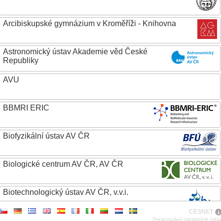
Arcibiskupské gymnázium v Kroměříži - Knihovna
Astronomický ústav Akademie věd České
Republiky
AVU
BBMRI ERIC
Biofyzikální ústav AV ČR
Biologické centrum AV ČR, AV ČR
Biotechnologický ústav AV ČR, v.v.i.
CESNET
Botanický ústav AV ČR
Zpracování osobních úda