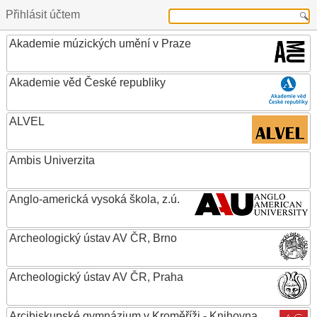
Přihlásit účtem
Akademie múzických umění v Praze
Akademie věd České republiky
ALVEL
Ambis Univerzita
Anglo-americká vysoká škola, z.ú.
Archeologický ústav AV ČR, Brno
Archeologický ústav AV ČR, Praha
Arcibiskupské gymnázium v Kroměříži - Knihovna