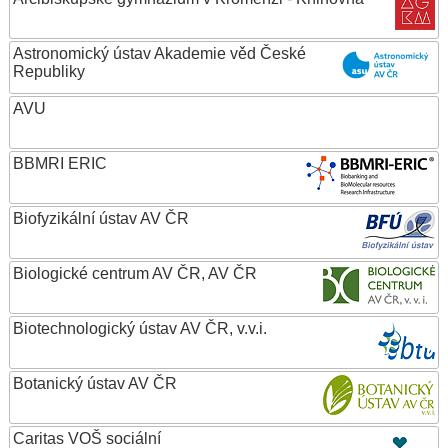
Astronomický ústav Akademie věd České
Republiky
AVU
BBMRI ERIC
Biofyzikální ústav AV ČR
Biologické centrum AV ČR, AV ČR
Biotechnologický ústav AV ČR, v.v.i.
Botanický ústav AV ČR
Caritas VOŠ sociální