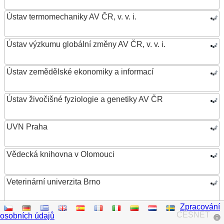
Ústav termomechaniky AV ČR, v. v. i.
Ústav výzkumu globální změny AV ČR, v. v. i.
Ústav zemědělské ekonomiky a informací
Ústav živočišné fyziologie a genetiky AV ČR
UVN Praha
Vědecká knihovna v Olomouci
Veterinární univerzita Brno
Zpracování
VŠB – Technická univerzita Ostrava
CESNET
osobních údajů