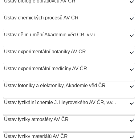
Ústav biologie obratlovců AV ČR
Ústav chemických procesů AV ČR
Ústav dějin umění Akademie věd ČR, v.v.i
Ústav experimentální botaniky AV ČR
Ústav experimentální medicíny AV ČR
Ústav fotoniky a elektroniky, Akademie věd ČR
Ústav fyzikální chemie J. Heyrovského AV ČR, v.v.i.
Ústav fyziky atmosféry AV ČR
Ústav fyziky materiálů AV ČR