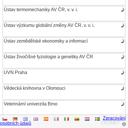
Ústav termomechaniky AV ČR, v. v. i.
Ústav výzkumu globální změny AV ČR, v. v. i.
Ústav zemědělské ekonomiky a informací
Ústav živočišné fyziologie a genetiky AV ČR
UVN Praha
Vědecká knihovna v Olomouci
Veterinární univerzita Brno
Zpracování
VŠB – Technická univerzita Ostrava
CESNET
osobních údajů