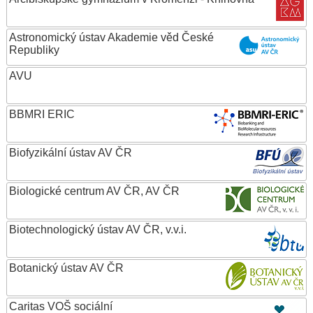
Astronomický ústav Akademie věd České
Republiky
AVU
BBMRI ERIC
Biofyzikální ústav AV ČR
Biologické centrum AV ČR, AV ČR
Biotechnologický ústav AV ČR, v.v.i.
Botanický ústav AV ČR
Caritas VOŠ sociální