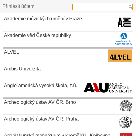
Přihlásit účtem
Akademie múzických umění v Praze
Akademie věd České republiky
ALVEL
Ambis Univerzita
Anglo-americká vysoká škola, z.ú.
Archeologický ústav AV ČR, Brno
Archeologický ústav AV ČR, Praha
Arcibiskupské gymnázium v Kroměříži - Knihovna