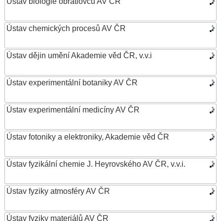
Ústav biologie obratlovců AV ČR
Ústav chemických procesů AV ČR
Ústav dějin umění Akademie věd ČR, v.v.i
Ústav experimentální botaniky AV ČR
Ústav experimentální medicíny AV ČR
Ústav fotoniky a elektroniky, Akademie věd ČR
Ústav fyzikální chemie J. Heyrovského AV ČR, v.v.i.
Ústav fyziky atmosféry AV ČR
Ústav fyziky materiálů AV ČR