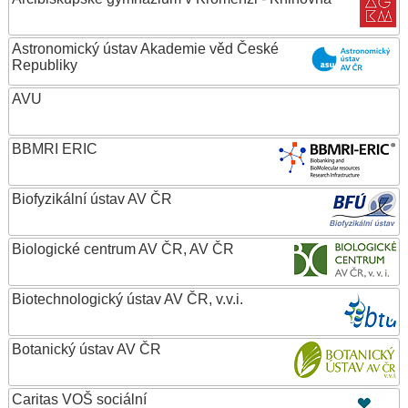
Astronomický ústav Akademie věd České
Republiky
AVU
BBMRI ERIC
Biofyzikální ústav AV ČR
Biologické centrum AV ČR, AV ČR
Biotechnologický ústav AV ČR, v.v.i.
Botanický ústav AV ČR
Caritas VOŠ sociální