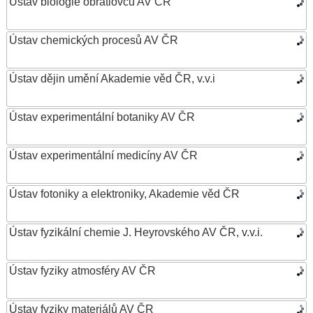
Ústav biologie obratlovců AV ČR
Ústav chemických procesů AV ČR
Ústav dějin umění Akademie věd ČR, v.v.i
Ústav experimentální botaniky AV ČR
Ústav experimentální medicíny AV ČR
Ústav fotoniky a elektroniky, Akademie věd ČR
Ústav fyzikální chemie J. Heyrovského AV ČR, v.v.i.
Ústav fyziky atmosféry AV ČR
Ústav fyziky materiálů AV ČR