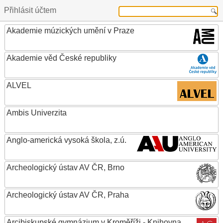
Přihlásit účtem
Akademie múzických umění v Praze
Akademie věd České republiky
ALVEL
Ambis Univerzita
Anglo-americká vysoká škola, z.ú.
Archeologický ústav AV ČR, Brno
Archeologický ústav AV ČR, Praha
Arcibiskupské gymnázium v Kroměříži - Knihovna