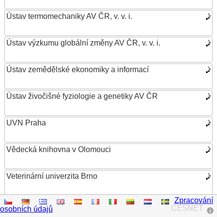
Ústav termomechaniky AV ČR, v. v. i.
Ústav výzkumu globální změny AV ČR, v. v. i.
Ústav zemědělské ekonomiky a informací
Ústav živočišné fyziologie a genetiky AV ČR
UVN Praha
Vědecká knihovna v Olomouci
Veterinární univerzita Brno
Zpracování
VŠB – Technická univerzita Ostrava
CESNET
osobních údajů