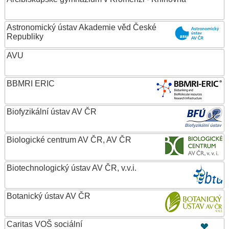
Astronomický ústav Akademie věd České
Republiky
AVU
BBMRI ERIC
Biofyzikální ústav AV ČR
Biologické centrum AV ČR, AV ČR
Biotechnologický ústav AV ČR, v.v.i.
Botanický ústav AV ČR
Caritas VOŠ sociální