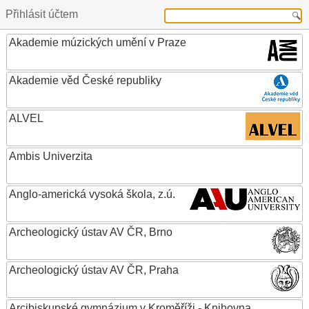
Přihlásit účtem
Akademie múzických umění v Praze
Akademie věd České republiky
ALVEL
Ambis Univerzita
Anglo-americká vysoká škola, z.ú.
Archeologický ústav AV ČR, Brno
Archeologický ústav AV ČR, Praha
Arcibiskupské gymnázium v Kroměříži - Knihovna