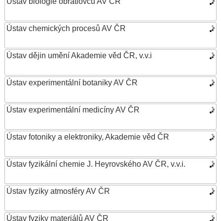
Ústav biologie obratlovců AV ČR
Ústav chemických procesů AV ČR
Ústav dějin umění Akademie věd ČR, v.v.i
Ústav experimentální botaniky AV ČR
Ústav experimentální medicíny AV ČR
Ústav fotoniky a elektroniky, Akademie věd ČR
Ústav fyzikální chemie J. Heyrovského AV ČR, v.v.i.
Ústav fyziky atmosféry AV ČR
Ústav fyziky materiálů AV ČR