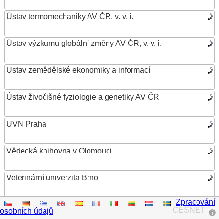
Ústav termomechaniky AV ČR, v. v. i.
Ústav výzkumu globální změny AV ČR, v. v. i.
Ústav zemědělské ekonomiky a informací
Ústav živočišné fyziologie a genetiky AV ČR
UVN Praha
Vědecká knihovna v Olomouci
Veterinární univerzita Brno
Zpracování
VŠB – Technická univerzita Ostrava
CESNET
osobních údajů