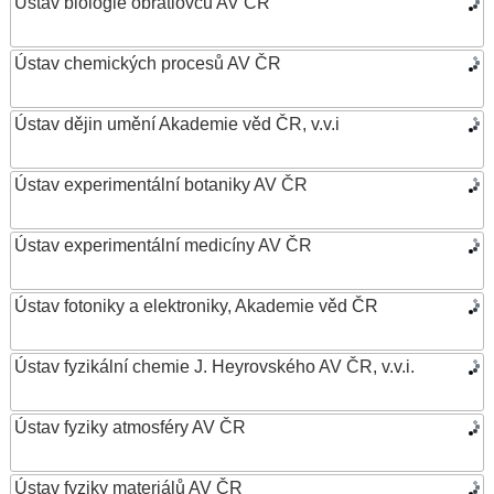
Ústav biologie obratlovců AV ČR
Ústav chemických procesů AV ČR
Ústav dějin umění Akademie věd ČR, v.v.i
Ústav experimentální botaniky AV ČR
Ústav experimentální medicíny AV ČR
Ústav fotoniky a elektroniky, Akademie věd ČR
Ústav fyzikální chemie J. Heyrovského AV ČR, v.v.i.
Ústav fyziky atmosféry AV ČR
Ústav fyziky materiálů AV ČR