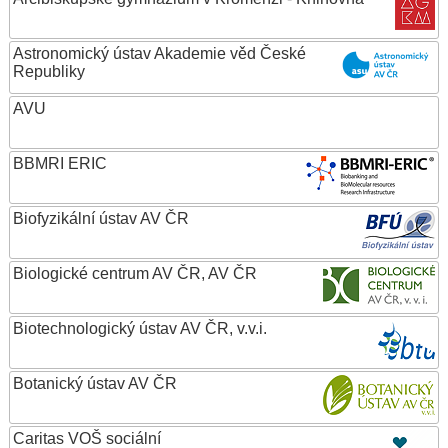
Astronomický ústav Akademie věd České
Republiky
AVU
BBMRI ERIC
Biofyzikální ústav AV ČR
Biologické centrum AV ČR, AV ČR
Biotechnologický ústav AV ČR, v.v.i.
Botanický ústav AV ČR
Caritas VOŠ sociální