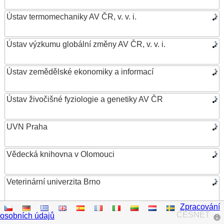
Ústav termomechaniky AV ČR, v. v. i.
Ústav výzkumu globální změny AV ČR, v. v. i.
Ústav zemědělské ekonomiky a informací
Ústav živočišné fyziologie a genetiky AV ČR
UVN Praha
Vědecká knihovna v Olomouci
Veterinární univerzita Brno
Zpracování
VŠB – Technická univerzita Ostrava
CESNET
osobních údajů