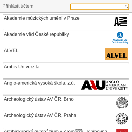
Přihlásit účtem
Akademie múzických umění v Praze
Akademie věd České republiky
ALVEL
Ambis Univerzita
Anglo-americká vysoká škola, z.ú.
Archeologický ústav AV ČR, Brno
Archeologický ústav AV ČR, Praha
Arcibiskupské gymnázium v Kroměříži - Knihovna