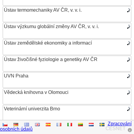
Ústav termomechaniky AV ČR, v. v. i.
Ústav výzkumu globální změny AV ČR, v. v. i.
Ústav zemědělské ekonomiky a informací
Ústav živočišné fyziologie a genetiky AV ČR
UVN Praha
Vědecká knihovna v Olomouci
Veterinární univerzita Brno
Zpracování
VŠB – Technická univerzita Ostrava
CESNET
osobních údajů