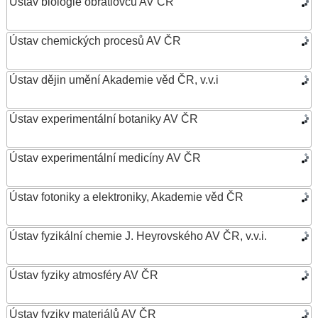
Ústav biologie obratlovců AV ČR
Ústav chemických procesů AV ČR
Ústav dějin umění Akademie věd ČR, v.v.i
Ústav experimentální botaniky AV ČR
Ústav experimentální medicíny AV ČR
Ústav fotoniky a elektroniky, Akademie věd ČR
Ústav fyzikální chemie J. Heyrovského AV ČR, v.v.i.
Ústav fyziky atmosféry AV ČR
Ústav fyziky materiálů AV ČR