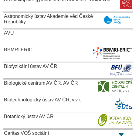
Astronomický ústav Akademie věd České
Republiky
AVU
BBMRI ERIC
Biofyzikální ústav AV ČR
Biologické centrum AV ČR, AV ČR
Biotechnologický ústav AV ČR, v.v.i.
Botanický ústav AV ČR
Caritas VOŠ sociální