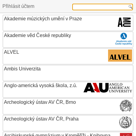
Přihlásit účtem
Akademie múzických umění v Praze
Akademie věd České republiky
ALVEL
Ambis Univerzita
Anglo-americká vysoká škola, z.ú.
Archeologický ústav AV ČR, Brno
Archeologický ústav AV ČR, Praha
Arcibiskupské gymnázium v Kroměříži - Knihovna