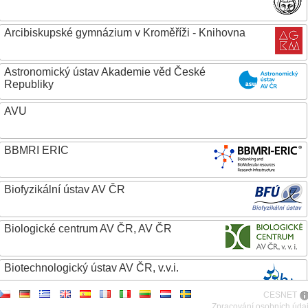
Arcibiskupské gymnázium v Kroměříži - Knihovna
Astronomický ústav Akademie věd České
Republiky
AVU
BBMRI ERIC
Biofyzikální ústav AV ČR
Biologické centrum AV ČR, AV ČR
Biotechnologický ústav AV ČR, v.v.i.
CESNET
Botanický ústav AV ČR
Zpracování osobních úda