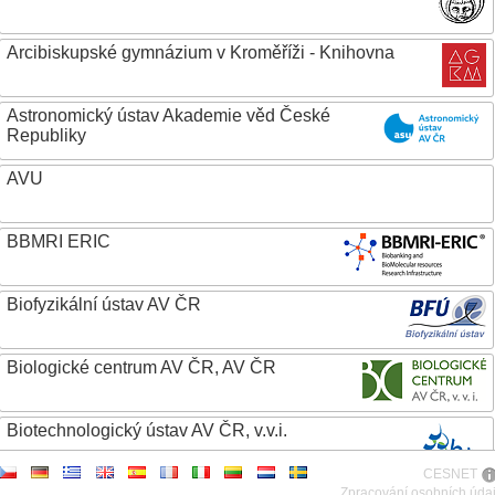
Arcibiskupské gymnázium v Kroměříži - Knihovna
Astronomický ústav Akademie věd České
Republiky
AVU
BBMRI ERIC
Biofyzikální ústav AV ČR
Biologické centrum AV ČR, AV ČR
Biotechnologický ústav AV ČR, v.v.i.
CESNET
Botanický ústav AV ČR
Zpracování osobních úda