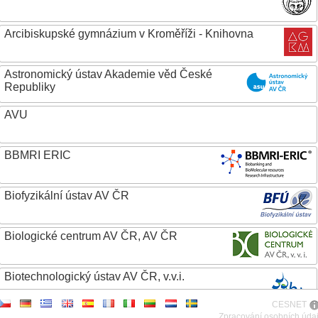
Arcibiskupské gymnázium v Kroměříži - Knihovna
Astronomický ústav Akademie věd České
Republiky
AVU
BBMRI ERIC
Biofyzikální ústav AV ČR
Biologické centrum AV ČR, AV ČR
Biotechnologický ústav AV ČR, v.v.i.
CESNET
Botanický ústav AV ČR
Zpracování osobních úda