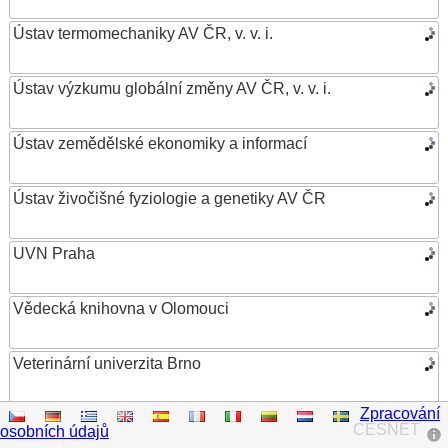
Ústav termomechaniky AV ČR, v. v. i.
Ústav výzkumu globální změny AV ČR, v. v. i.
Ústav zemědělské ekonomiky a informací
Ústav živočišné fyziologie a genetiky AV ČR
UVN Praha
Vědecká knihovna v Olomouci
Veterinární univerzita Brno
Zpracování
VŠB – Technická univerzita Ostrava
CESNET
osobních údajů