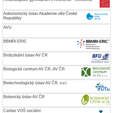
Astronomický ústav Akademie věd České
Republiky
AVU
BBMRI ERIC
Biofyzikální ústav AV ČR
Biologické centrum AV ČR, AV ČR
Biotechnologický ústav AV ČR, v.v.i.
Botanický ústav AV ČR
Caritas VOŠ sociální