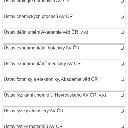
Ústav biologie obratlovců AV ČR
Ústav chemických procesů AV ČR
Ústav dějin umění Akademie věd ČR, v.v.i
Ústav experimentální botaniky AV ČR
Ústav experimentální medicíny AV ČR
Ústav fotoniky a elektroniky, Akademie věd ČR
Ústav fyzikální chemie J. Heyrovského AV ČR, v.v.i.
Ústav fyziky atmosféry AV ČR
Ústav fyziky materiálů AV ČR