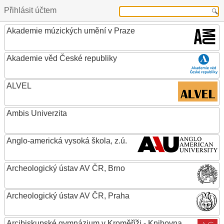
Přihlásit účtem
Akademie múzických umění v Praze
Akademie věd České republiky
ALVEL
Ambis Univerzita
Anglo-americká vysoká škola, z.ú.
Archeologický ústav AV ČR, Brno
Archeologický ústav AV ČR, Praha
Arcibiskupské gymnázium v Kroměříži - Knihovna